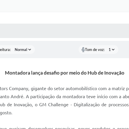
 MÍDIAS
RECEBA NOTÍCIAS
eitura:
Tom de voz:
Montadora lança desafio por meio do Hub de Inovação
ors Company, gigante do setor automobilístico com a matriz p
anto André. A participação da montadora teve início com a a
de Inovação, o GM Challenge - Digitalização de processos e 
agosto.
e queiram desenvolver pesquisas, novos produtos e processo