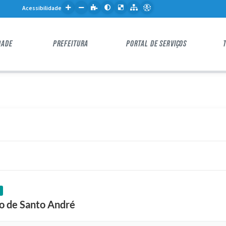
Acessibilidade
DADE
PREFEITURA
PORTAL DE SERVIÇOS
|
F
o
t
o
:
o de Santo André
E
d
u