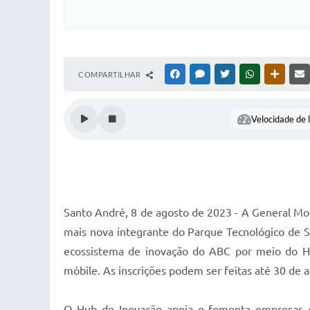
COMPARTILHAR
FACEBOOK
MESSENGER
TWITTER
WHATSAPP
OUTRAS
Velocidade de l
Santo André, 8 de agosto de 2023 - A General Mot
mais nova integrante do Parque Tecnológico de S
ecossistema de inovação do ABC por meio do Hub 
móbile. As inscrições podem ser feitas até 30 de 
O Hub de Inovação apoia e fomenta empresas qu