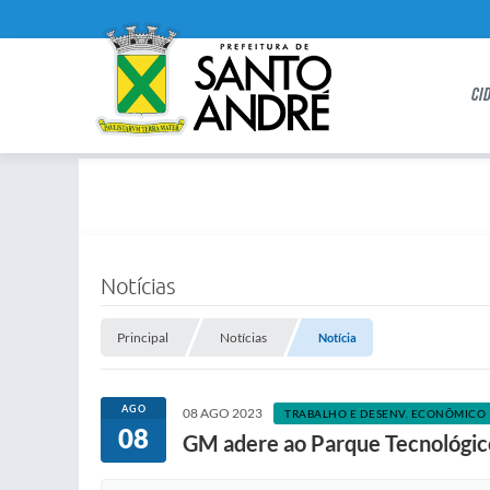
CI
Notícias
Principal
Notícias
Notícia
AGO
08 AGO 2023
TRABALHO E DESENV. ECONÔMICO
08
GM adere ao Parque Tecnológic