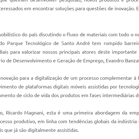
nteressados em encontrar soluções para questões de inovação. 
obilístico do país discutindo o fluxo de materiais com todo o
do Parque Tecnológico de Santo André tem rompido barreir
is para valorizar nossos principais atores deste importante 
tário de Desenvolvimento e Geração de Emprego, Evandro Banza
inovação para a digitalização de um processo complementar à 
nto de plataformas digitais móveis assistidas por tecnologia
ento de ciclo de vida dos produtos em fases intermediárias d
o, Ricardo Magnani, esta é uma primeira abordagem da empr
ocesso produtivo, em linha com tendências globais da indústri
 que já são digitalmente assistidas.