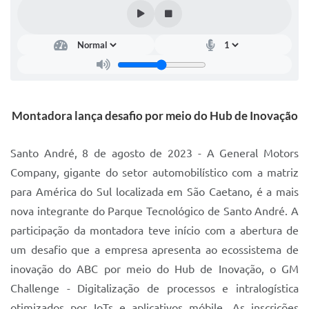
IPTU 2025
Legislação
Lei de acesso à informação
Lista de Comorbidades
Montadora lança desafio por meio do Hub de Inovação
Mobilidade Urbana Sustentável
Santo André, 8 de agosto de 2023 - A General Motors
Ouvidoria da Cidade
Company, gigante do setor automobilístico com a matriz
Passe Escolar
para América do Sul localizada em São Caetano, é a mais
Parque Escola
nova integrante do Parque Tecnológico de Santo André. A
participação da montadora teve início com a abertura de
Portal da Educação
um desafio que a empresa apresenta ao ecossistema de
Quadra Fiscal
inovação do ABC por meio do Hub de Inovação, o GM
SIC
Challenge - Digitalização de processos e intralogística
otimizados por IoTs e aplicativos móbile. As inscrições