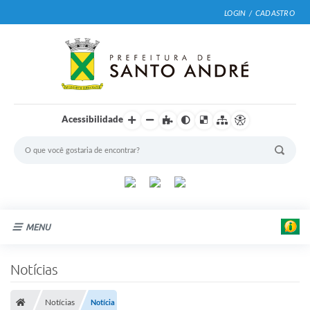
LOGIN / CADASTRO
Acessibilidade
|
F
MENU
o
t
o
Cidade
Notícias
:
E
Prefeitura
d
u
Notícias
Notícia