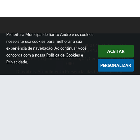
Prefeitura Municipal de Santo André e os cookies:
nosso site usa cookies para melhorar a sua
Telefone: Central de Atendimento: 0800 019 19 44 ou 156
experiência de navegação. Ao continuar você
PABX: 4433-0111 ou Whatsapp 4433-0123
ACEITAR
concorda com a nossa
Política de Cookies
e
Endereço: Praça Quarto Centenário, 01, Centro | CEP: 09015-
Privacidade
.
080
PERSONALIZAR
Dias úteis, Atendimento Presencial das 07h as 18:45he
Telefônico das 08h as 17:00h.
CNPJ: 46.522.942/0001-30
Prefeitura Municipal de Santo André
Versão do Sistema:
3.5.3 - 19/06/2026
Portal atualizado em:
07/08/2026 14:46
Dados Abertos