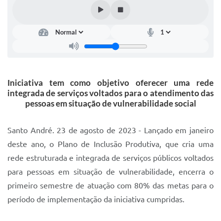
IPTU 2025
Legislação
Lei de acesso à informação
Lista de Comorbidades
Iniciativa tem como objetivo oferecer uma rede
Mobilidade Urbana Sustentável
integrada de serviços voltados para o atendimento das
pessoas em situação de vulnerabilidade social
Ouvidoria da Cidade
Passe Escolar
Santo André. 23 de agosto de 2023 - Lançado em janeiro
deste ano, o Plano de Inclusão Produtiva, que cria uma
Parque Escola
rede estruturada e integrada de serviços públicos voltados
Portal da Educação
para pessoas em situação de vulnerabilidade, encerra o
primeiro semestre de atuação com 80% das metas para o
Quadra Fiscal
período de implementação da iniciativa cumpridas.
SIC