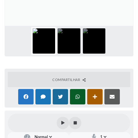
IPTU 2025
Legislação
Lei de acesso à informação
Lista de Comorbidades
Mobilidade Urbana Sustentável
Ouvidoria da Cidade
COMPARTILHAR
Passe Escolar
Parque Escola
Portal da Educação
Quadra Fiscal
SIC