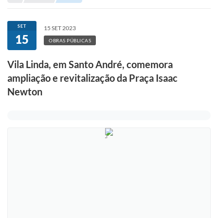
Portal de Serviços
Transparência
SET
15 SET 2023
15
Ônibus
OBRAS PÚBLICAS
Consultar Processos
Vila Linda, em Santo André, comemora
ampliação e revitalização da Praça Isaac
Contas Públicas
Newton
Contratos
Declaração de Rendimentos
Sabina
Editais
Fale Conosco
FAQ - Perguntas Frequentes
Iluminação Pública