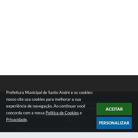
Prefeitura Municipal de Santo André e os cookies:
nosso site usa cookies para melhorar a sua
Telefone: Central de Atendimento: 0800 019 19 44 ou 156
experiência de navegação. Ao continuar você
PABX: 4433-0111 ou Whatsapp 4433-0123
ACEITAR
concorda com a nossa
Política de Cookies
e
Endereço: Praça Quarto Centenário, 01, Centro | CEP: 09015-
Privacidade
.
080
PERSONALIZAR
Dias úteis, Atendimento Presencial das 07h as 18:45he
Telefônico das 08h as 17:00h.