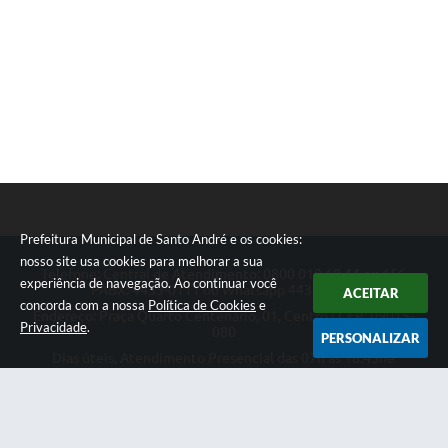
Prefeitura Municipal de Santo André e os cookies:
nosso site usa cookies para melhorar a sua
Telefone: Central de Atendimento: 0800 019 19 44 ou 156
experiência de navegação. Ao continuar você
PABX: 4433-0111 ou Whatsapp 4433-0123
ACEITAR
concorda com a nossa
Política de Cookies
e
Endereço: Praça Quarto Centenário, 01, Centro | CEP: 09015-
Privacidade
.
080
PERSONALIZAR
Dias úteis, Atendimento Presencial das 07h as 18:45he
Telefônico das 08h as 17:00h.
CNPJ: 46.522.942/0001-30
Prefeitura Municipal de Santo André