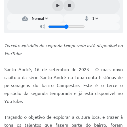
IPTU 2025
Legislação
Lei de acesso à informação
Lista de Comorbidades
Terceiro episódio da segunda temporada está disponível no
Mobilidade Urbana Sustentável
YouTube
Ouvidoria da Cidade
Santo André, 16 de setembro de 2023 - O mais novo
Passe Escolar
capítulo da série Santo André na Lupa conta histórias de
Parque Escola
personagens do bairro Campestre. Este é o terceiro
episódio da segunda temporada e já está disponível no
Portal da Educação
YouTube.
Quadra Fiscal
Traçando o objetivo de explorar a cultura local e trazer à
SIC
tona os talentos que fazem parte do bairro, foram