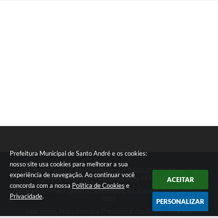
Prefeitura Municipal de Santo André e os cookies:
nosso site usa cookies para melhorar a sua
Telefone: Central de Atendimento: 0800 019 19 44 ou 156
experiência de navegação. Ao continuar você
PABX: 4433-0111 ou Whatsapp 4433-0123
ACEITAR
concorda com a nossa
Política de Cookies
e
Endereço: Praça Quarto Centenário, 01, Centro | CEP: 09015-
Privacidade
.
080
PERSONALIZAR
Dias úteis, Atendimento Presencial das 07h as 18:45he