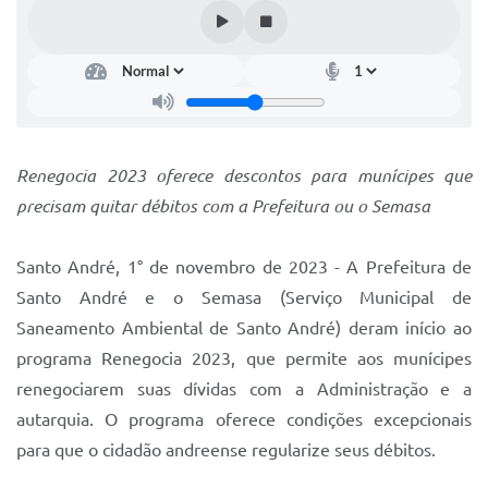
IPTU 2025
Legislação
Lei de acesso à informação
Lista de Comorbidades
Renegocia 2023 oferece descontos para munícipes que
Mobilidade Urbana Sustentável
precisam quitar débitos com a Prefeitura ou o Semasa
Ouvidoria da Cidade
Santo André, 1° de novembro de 2023 - A Prefeitura de
Passe Escolar
Santo André e o Semasa (Serviço Municipal de
Parque Escola
Saneamento Ambiental de Santo André) deram início ao
programa Renegocia 2023, que permite aos munícipes
Portal da Educação
renegociarem suas dívidas com a Administração e a
Quadra Fiscal
autarquia. O programa oferece condições excepcionais
para que o cidadão andreense regularize seus débitos.
SIC