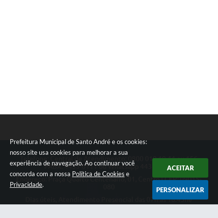
Prefeitura Municipal de Santo André e os cookies:
nosso site usa cookies para melhorar a sua
Telefone: Central de Atendimento: 0800 019 19 44 ou 156
experiência de navegação. Ao continuar você
PABX: 4433-0111 ou Whatsapp 4433-0123
ACEITAR
concorda com a nossa
Política de Cookies
e
Endereço: Praça Quarto Centenário, 01, Centro | CEP: 09015-
Privacidade
.
080
PERSONALIZAR
Dias úteis, Atendimento Presencial das 07h as 18:45he
Telefônico das 08h as 17:00h.