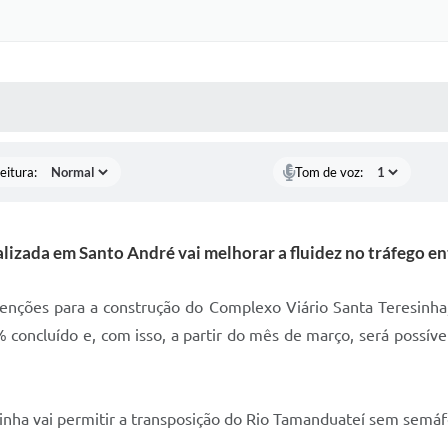
 MÍDIAS
RECEBA NOTÍCIAS
eitura:
Tom de voz:
izada em Santo André vai melhorar a fluidez no tráfego en
rvenções para a construção do Complexo Viário Santa Teresin
% concluído e, com isso, a partir do mês de março, será possíve
inha vai permitir a transposição do Rio Tamanduateí sem semáfo