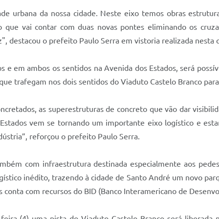
 urbana da nossa cidade. Neste eixo temos obras estrutura
o que vai contar com duas novas pontes eliminando os cruz
, destacou o prefeito Paulo Serra em vistoria realizada nesta q
os e em ambos os sentidos na Avenida dos Estados, será possíve
 que trafegam nos dois sentidos do Viaduto Castelo Branco para
cretados, as superestruturas de concreto que vão dar visibili
dos Estados vem se tornando um importante eixo logístico e e
stria”, reforçou o prefeito Paulo Serra.
mbém com infraestrutura destinada especialmente aos pedestre
sagístico inédito, trazendo à cidade de Santo André um novo pa
es conta com recursos do BID (Banco Interamericano de Desenvo
ira (4) uma pista do Viaduto Castelo Branco será liberada n