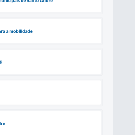
municipais de Santo André
ra a mobilidade
é
ndré