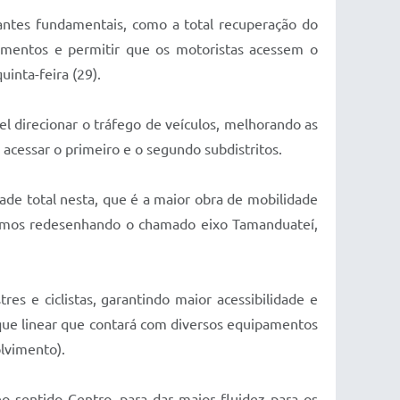
ntes fundamentais, como a total recuperação do
amentos e permitir que os motoristas acessem o
uinta-feira (29).
l direcionar o tráfego de veículos, melhorando as
 acessar o primeiro e o segundo subdistritos.
dade total nesta, que é a maior obra de mobilidade
stamos redesenhando o chamado eixo Tamanduateí,
s e ciclistas, garantindo maior acessibilidade e
rque linear que contará com diversos equipamentos
lvimento).
o sentido Centro, para dar maior fluidez para os