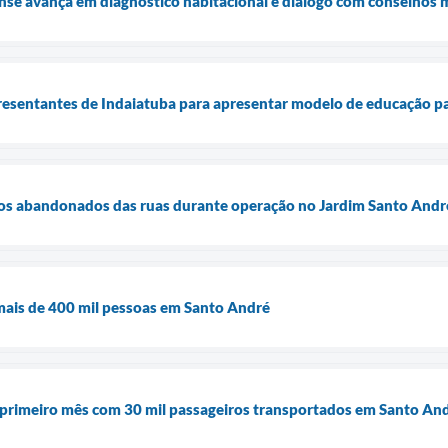
se avança em diagnóstico habitacional e diálogo com conselhos 
resentantes de Indaiatuba para apresentar modelo de educação pa
rros abandonados das ruas durante operação no Jardim Santo Andr
ais de 400 mil pessoas em Santo André
a primeiro mês com 30 mil passageiros transportados em Santo A