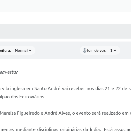
 MÍDIAS
RECEBA NOTÍCIAS
eitura:
Tom de voz:
bem-estar
vila inglesa em Santo André vai receber nos dias 21 e 22 de 
alpão dos Ferroviários.
 Maraísa Figueiredo e André Alves, o evento será realizado em d
 mente, mediante disciplinas originárias da Índia. Está asso