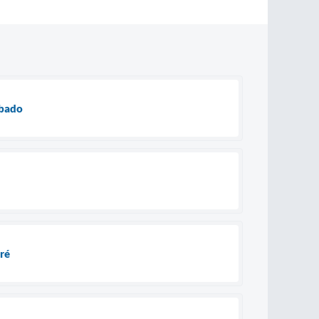
ábado
ré