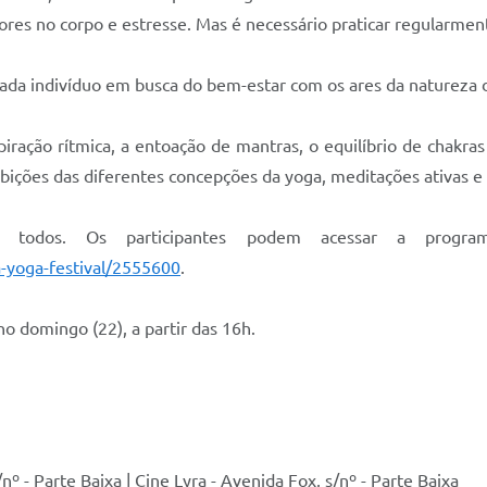
ores no corpo e estresse. Mas é necessário praticar regularment
cada indivíduo em busca do bem-estar com os ares da natureza 
iração rítmica, a entoação de mantras, o equilíbrio de chakra
xibições das diferentes concepções da yoga, meditações ativas e
a todos. Os participantes podem acessar a progra
-yoga-festival/2555600
.
o domingo (22), a partir das 16h.
nº - Parte Baixa | Cine Lyra - Avenida Fox, s/nº - Parte Baixa