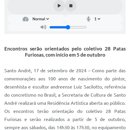
IPTU 2025
Legislação
Lei de acesso à informação
Lista de Comorbidades
Encontros serão orientados pelo coletivo 28 Patas
Mobilidade Urbana Sustentável
Furiosas, com início em 5 de outubro
Ouvidoria da Cidade
Santo André, 17 de setembro de 2024 – Como parte das
Passe Escolar
comemorações aos 100 anos de nascimento do pintor,
desenhista e escultor andreense Luiz Sacilotto, referência
Parque Escola
do concretismo no Brasil, a Secretaria de Cultura de Santo
Portal da Educação
André realizará uma Residência Artística aberta ao público.
Quadra Fiscal
Os encontros terão orientação do coletivo 28 Patas
Furiosas e serão realizados a partir de 5 de outubro,
SIC
sempre aos sábados, das 14h30 às 17h30, no equipamento