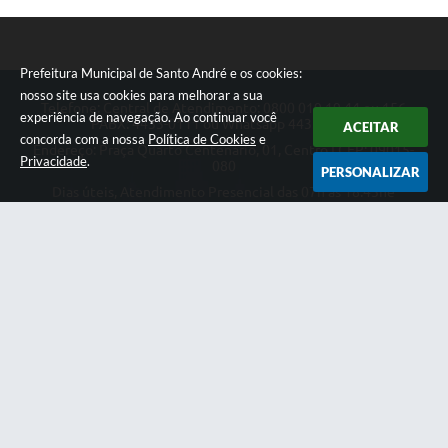
Prefeitura Municipal de Santo André e os cookies:
nosso site usa cookies para melhorar a sua
Telefone: Central de Atendimento: 0800 019 19 44 ou 156
experiência de navegação. Ao continuar você
PABX: 4433-0111 ou Whatsapp 4433-0123
ACEITAR
concorda com a nossa
Política de Cookies
e
Endereço: Praça Quarto Centenário, 01, Centro | CEP: 09015-
Privacidade
.
080
PERSONALIZAR
Dias úteis, Atendimento Presencial das 07h as 18:45he
Telefônico das 08h as 17:00h.
CNPJ: 46.522.942/0001-30
Prefeitura Municipal de Santo André
Versão do Sistema:
3.5.3 - 19/06/2026
Portal atualizado em:
07/08/2026 18:49
Dados Abertos
Copyright Instar - 2006-2026. Todos os direitos reservados -
Instar Tecnologia