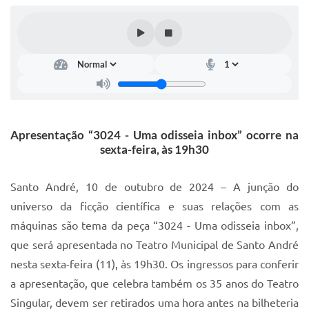
IPTU 2025
Legislação
Lei de acesso à informação
Lista de Comorbidades
Mobilidade Urbana Sustentável
Apresentação “3024 - Uma odisseia inbox” ocorre na
sexta-feira, às 19h30
Ouvidoria da Cidade
Passe Escolar
Santo André, 10 de outubro de 2024 – A junção do
universo da ficção científica e suas relações com as
Parque Escola
máquinas são tema da peça “3024 - Uma odisseia inbox”,
Portal da Educação
que será apresentada no Teatro Municipal de Santo André
Quadra Fiscal
nesta sexta-feira (11), às 19h30. Os ingressos para conferir
a apresentação, que celebra também os 35 anos do Teatro
SIC
Singular, devem ser retirados uma hora antes na bilheteria