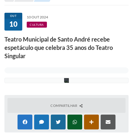
Portal de Serviços
Transparência
OUT
10 OUT 2024
10
Ônibus
CULTURA
D
Consultar Processos
Teatro Municipal de Santo André recebe
i
v
espetáculo que celebra 35 anos do Teatro
u
Contas Públicas
l
Singular
g
Contratos
a
ç
Declaração de Rendimentos
ã
o
Sabina
Editais
Fale Conosco
COMPARTILHAR
FAQ - Perguntas Frequentes
Iluminação Pública