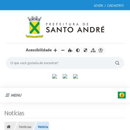
LOGIN / CADASTRO
Acessibilidade
MENU
Cidade
Notícias
E
Prefeitura
d
u
Notícias
Notícia