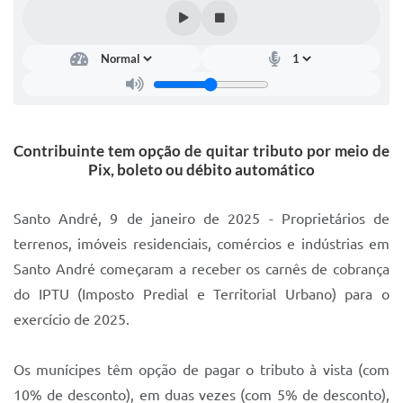
IPTU 2025
Legislação
Lei de acesso à informação
Lista de Comorbidades
Contribuinte tem opção de quitar tributo por meio de
Mobilidade Urbana Sustentável
Pix, boleto ou débito automático
Ouvidoria da Cidade
Santo André, 9 de janeiro de 2025 - Proprietários de
Passe Escolar
terrenos, imóveis residenciais, comércios e indústrias em
Santo André começaram a receber os carnês de cobrança
Parque Escola
do IPTU (Imposto Predial e Territorial Urbano) para o
Portal da Educação
exercício de 2025.
Quadra Fiscal
Os munícipes têm opção de pagar o tributo à vista (com
SIC
10% de desconto), em duas vezes (com 5% de desconto),