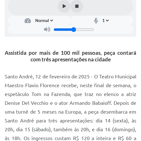
IPTU 2025
Legislação
Lei de acesso à informação
Lista de Comorbidades
Assistida por mais de 100 mil pessoas, peça contará
Mobilidade Urbana Sustentável
com três apresentações na cidade
Ouvidoria da Cidade
Santo André, 12 de fevereiro de 2025 - O Teatro Municipal
Passe Escolar
Maestro Flavio Florence recebe, neste final de semana, o
espetáculo Tom na Fazenda, que traz no elenco a atriz
Parque Escola
Denise Del Vecchio e o ator Armando Babaioff. Depois de
Portal da Educação
uma turnê de 5 meses na Europa, a peça desembarca em
Quadra Fiscal
Santo André para três apresentações: dia 14 (sexta), às
20h, dia 15 (sábado), também às 20h, e dia 16 (domingo),
SIC
às 18h. Os ingressos custam R$ 120 a inteira e R$ 60 a