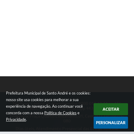
Prefeitura Municipal de Santo André e os cookies:
nosso site usa cookies para melhorar a sua
Telefone: Central de Atendimento: 0800 019 19 44 ou 156
experiência de navegação. Ao continuar você
PABX: 4433-0111 ou Whatsapp 4433-0123
ACEITAR
concorda com a nossa
Política de Cookies
e
Endereço: Praça Quarto Centenário, 01, Centro | CEP: 09015-
Privacidade
.
080
PERSONALIZAR
Dias úteis, Atendimento Presencial das 07h as 18:45he
Telefônico das 08h as 17:00h.