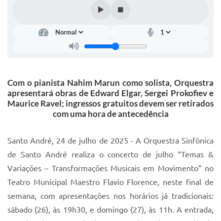
IPTU 2025
Legislação
Lei de acesso à informação
Lista de Comorbidades
Com o pianista Nahim Marun como solista, Orquestra
Mobilidade Urbana Sustentável
apresentará obras de Edward Elgar, Sergei Prokofiev e
Maurice Ravel; ingressos gratuitos devem ser retirados
Ouvidoria da Cidade
com uma hora de antecedência
Passe Escolar
Santo André, 24 de julho de 2025 - A Orquestra Sinfônica
Parque Escola
de Santo André realiza o concerto de julho “Temas &
Portal da Educação
Variações – Transformações Musicais em Movimento” no
Teatro Municipal Maestro Flavio Florence, neste final de
Quadra Fiscal
semana, com apresentações nos horários já tradicionais:
SIC
sábado (26), às 19h30, e domingo (27), às 11h. A entrada,