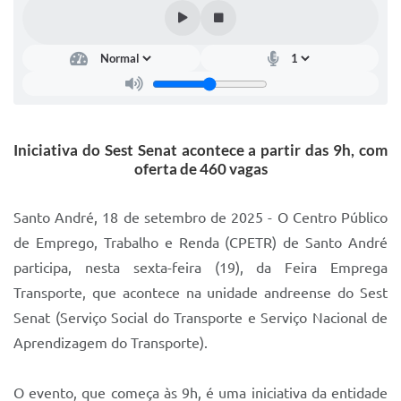
IPTU 2025
Legislação
Lei de acesso à informação
Lista de Comorbidades
Iniciativa do Sest Senat acontece a partir das 9h, com
Mobilidade Urbana Sustentável
oferta de 460 vagas
Ouvidoria da Cidade
Santo André, 18 de setembro de 2025 - O Centro Público
Passe Escolar
de Emprego, Trabalho e Renda (CPETR) de Santo André
participa, nesta sexta-feira (19), da Feira Emprega
Parque Escola
Transporte, que acontece na unidade andreense do Sest
Portal da Educação
Senat (Serviço Social do Transporte e Serviço Nacional de
Quadra Fiscal
Aprendizagem do Transporte).
SIC
O evento, que começa às 9h, é uma iniciativa da entidade