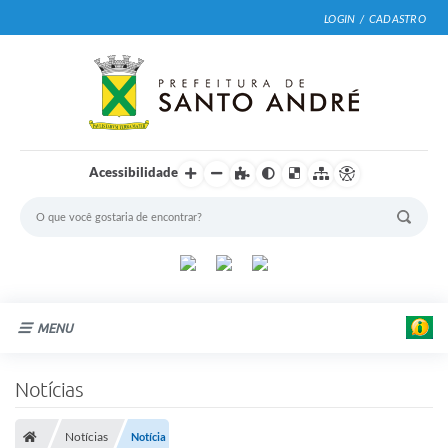
LOGIN / CADASTRO
Acessibilidade
MENU
F
Cidade
Notícias
o
t
Prefeitura
o
:
Notícias
Notícia