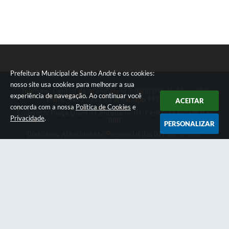
Prefeitura Municipal de Santo André e os cookies:
nosso site usa cookies para melhorar a sua
Telefone: Central de Atendimento: 0800 019 19 44 ou 156
experiência de navegação. Ao continuar você
PABX: 4433-0111 ou Whatsapp 4433-0123
ACEITAR
concorda com a nossa
Política de Cookies
e
Endereço: Praça Quarto Centenário, 01, Centro | CEP: 09015-
Privacidade
.
080
PERSONALIZAR
Dias úteis, Atendimento Presencial das 07h as 18:45he
Telefônico das 08h as 17:00h.
CNPJ: 46.522.942/0001-30
Prefeitura Municipal de Santo André
Versão do Sistema:
3.5.3 - 19/06/2026
Portal atualizado em:
06/08/2026 08:53
Dados Abertos