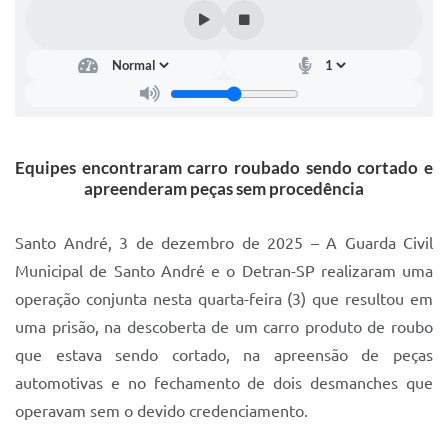
IPTU 2025
Legislação
Lei de acesso à informação
Lista de Comorbidades
Equipes encontraram carro roubado sendo cortado e
Mobilidade Urbana Sustentável
apreenderam peças sem procedência
Ouvidoria da Cidade
Santo André, 3 de dezembro de 2025 – A Guarda Civil
Passe Escolar
Municipal de Santo André e o Detran-SP realizaram uma
operação conjunta nesta quarta-feira (3) que resultou em
Parque Escola
uma prisão, na descoberta de um carro produto de roubo
Portal da Educação
que estava sendo cortado, na apreensão de peças
Quadra Fiscal
automotivas e no fechamento de dois desmanches que
operavam sem o devido credenciamento.
SIC