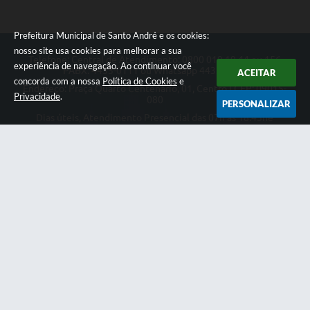
Prefeitura Municipal de Santo André e os cookies:
nosso site usa cookies para melhorar a sua
Telefone: Central de Atendimento: 0800 019 19 44 ou 156
experiência de navegação. Ao continuar você
PABX: 4433-0111 ou Whatsapp 4433-0123
ACEITAR
concorda com a nossa
Política de Cookies
e
Endereço: Praça Quarto Centenário, 01, Centro | CEP: 09015-
Privacidade
.
080
PERSONALIZAR
Dias úteis, Atendimento Presencial das 07h as 18:45he
Telefônico das 08h as 17:00h.
CNPJ: 46.522.942/0001-30
Prefeitura Municipal de Santo André
Versão do Sistema:
3.5.3 - 19/06/2026
Portal atualizado em:
07/08/2026 14:46
Dados Abertos
Copyright Instar - 2006-2026. Todos os direitos reservados -
Instar Tecnologia