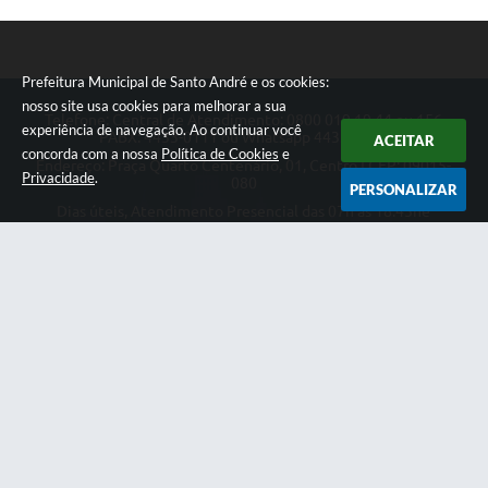
Prefeitura Municipal de Santo André e os cookies:
nosso site usa cookies para melhorar a sua
Telefone: Central de Atendimento: 0800 019 19 44 ou 156
experiência de navegação. Ao continuar você
PABX: 4433-0111 ou Whatsapp 4433-0123
ACEITAR
concorda com a nossa
Política de Cookies
e
Endereço: Praça Quarto Centenário, 01, Centro | CEP: 09015-
Privacidade
.
080
PERSONALIZAR
Dias úteis, Atendimento Presencial das 07h as 18:45he
Telefônico das 08h as 17:00h.
CNPJ: 46.522.942/0001-30
Prefeitura Municipal de Santo André
Versão do Sistema:
3.5.3 - 19/06/2026
Portal atualizado em:
07/08/2026 09:14
Dados Abertos
Copyright Instar - 2006-2026. Todos os direitos reservados -
Instar Tecnologia