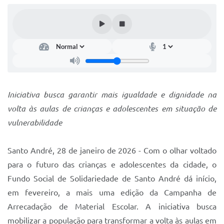
IPTU 2025
Legislação
Lei de acesso à informação
Lista de Comorbidades
Mobilidade Urbana Sustentável
Iniciativa busca garantir mais igualdade e dignidade na
volta às aulas de crianças e adolescentes em situação de
Ouvidoria da Cidade
vulnerabilidade
Passe Escolar
Parque Escola
Santo André, 28 de janeiro de 2026 - Com o olhar voltado
para o futuro das crianças e adolescentes da cidade, o
Portal da Educação
Fundo Social de Solidariedade de Santo André dá início,
Quadra Fiscal
em fevereiro, a mais uma edição da Campanha de
Arrecadação de Material Escolar. A iniciativa busca
SIC
mobilizar a população para transformar a volta às aulas em