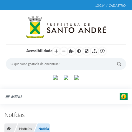
LOGIN / CADASTRO
Acessibilidade
MENU
Cidade
Notícias
Prefeitura
L
e
Notícias
Notícia