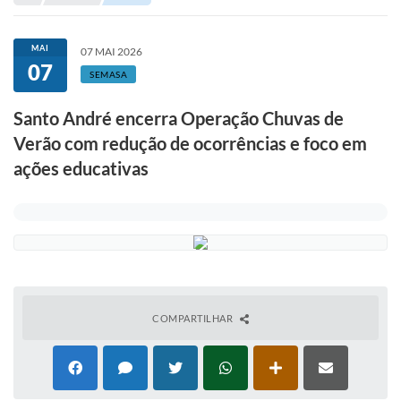
Portal de Serviços
Transparência
MAI
07 MAI 2026
07
Ônibus
SEMASA
Consultar Processos
Santo André encerra Operação Chuvas de
Verão com redução de ocorrências e foco em
Contas Públicas
ações educativas
Contratos
Declaração de Rendimentos
Sabina
Editais
Fale Conosco
COMPARTILHAR
FAQ - Perguntas Frequentes
Iluminação Pública