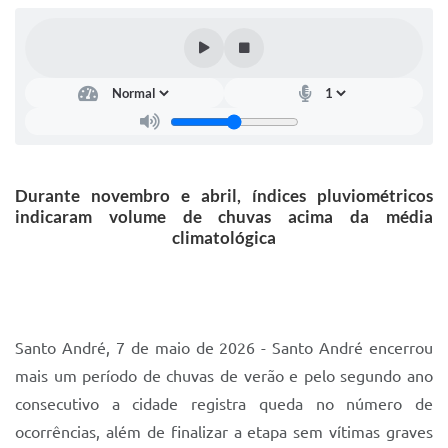
IPTU 2025
Legislação
Lei de acesso à informação
Lista de Comorbidades
Mobilidade Urbana Sustentável
Durante novembro e abril, índices pluviométricos
indicaram volume de chuvas acima da média
Ouvidoria da Cidade
climatológica
Passe Escolar
Parque Escola
Portal da Educação
Santo André, 7 de maio de 2026 - Santo André encerrou
mais um período de chuvas de verão e pelo segundo ano
Quadra Fiscal
consecutivo a cidade registra queda no número de
SIC
ocorrências, além de finalizar a etapa sem vítimas graves