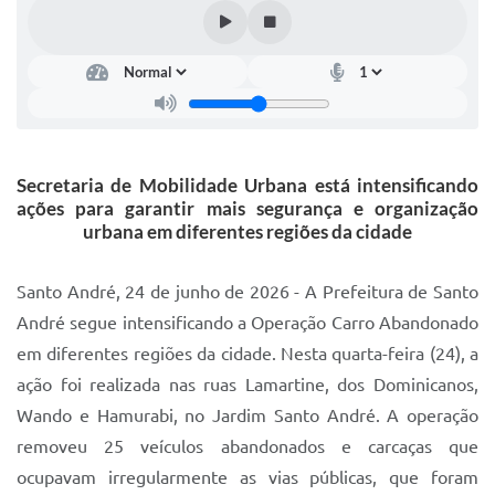
IPTU 2025
Legislação
Lei de acesso à informação
Lista de Comorbidades
Secretaria de Mobilidade Urbana está intensificando
Mobilidade Urbana Sustentável
ações para garantir mais segurança e organização
urbana em diferentes regiões da cidade
Ouvidoria da Cidade
Passe Escolar
Santo André, 24 de junho de 2026 - A Prefeitura de Santo
André segue intensificando a Operação Carro Abandonado
Parque Escola
em diferentes regiões da cidade. Nesta quarta-feira (24), a
Portal da Educação
ação foi realizada nas ruas Lamartine, dos Dominicanos,
Wando e Hamurabi, no Jardim Santo André. A operação
Quadra Fiscal
removeu 25 veículos abandonados e carcaças que
SIC
ocupavam irregularmente as vias públicas, que foram