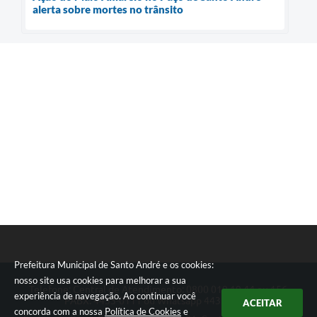
alerta sobre mortes no trânsito
Prefeitura Municipal de Santo André e os cookies:
nosso site usa cookies para melhorar a sua
Telefone: Central de Atendimento: 0800 019 19 44 ou 156
experiência de navegação. Ao continuar você
PABX: 4433-0111 ou Whatsapp 4433-0123
ACEITAR
concorda com a nossa
Política de Cookies
e