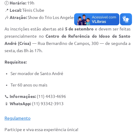
🕖
Horário:
19h
IPTU 2025
📍
Local:
Tênis Clube
🎶
Atração:
Show do Trio Los Angeles
Legislação
As inscrições estão abertas até
5 de setembro
e devem ser feitas
Lei de acesso à informação
presencialmente no
Centro de Referência do Idoso de Santo
Lista de Comorbidades
André (Crisa)
— Rua Bernardino de Campos, 300 — de segunda a
sexta, das 8h às 17h.
Mobilidade Urbana Sustentável
Requisitos:
Ouvidoria da Cidade
Ser morador de Santo André
Passe Escolar
Ter 60 anos ou mais
Parque Escola
📞
Informações:
(11) 4433-4696
Portal da Educação
📱
WhatsApp:
(11) 93342-3913
Quadra Fiscal
Regulamento
SIC
Participe e viva essa experiência única!