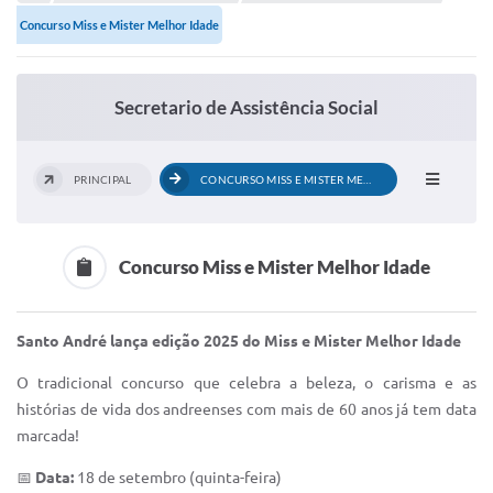
Portal de Serviços
Concurso Miss e Mister Melhor Idade
Transparência
Ônibus
Secretario de Assistência Social
Consultar Processos
Contas Públicas
PRINCIPAL
CONCURSO MISS E MISTER MELHOR IDADE
Contratos
Declaração de Rendimentos
Concurso Miss e Mister Melhor Idade
Sabina
Santo André lança edição 2025 do Miss e Mister Melhor Idade
Editais
O tradicional concurso que celebra a beleza, o carisma e as
Fale Conosco
histórias de vida dos andreenses com mais de 60 anos já tem data
marcada!
FAQ - Perguntas Frequentes
📅
Data:
18 de setembro (quinta-feira)
Iluminação Pública