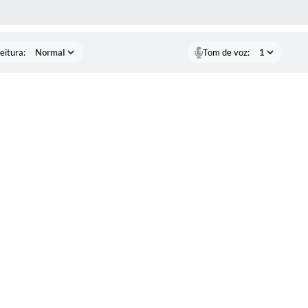
 MÍDIAS
eitura:
Tom de voz: