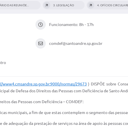
2. CALENDÁRIO DAS REUNIÕES...
3. LEGISLAÇÃO
Funcionamento: 8h - 17h
comdef@santoandre.sp.gov.br
ntro
://www4.cmsandre.sp.gov.br:9000/normas/29673
) DISPÕE sobre Conse
cipal de Defesa dos Direitos das Pessoas com Deficiência de Santo And
ireitos das Pessoas com Deficiência – COMDEF:
líticas municipais, a fim de que estas contemplem o segmento das pessoa
dade de adequação da prestação de serviços na área de apoio às pessoas 