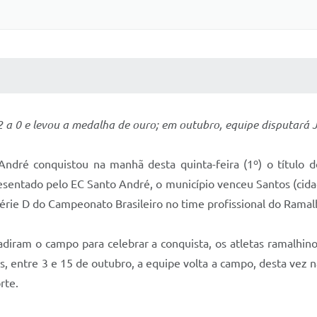
 MÍDIAS
RECEBA NOTÍCIAS
2 a 0 e levou a medalha de ouro; em outubro, equipe disputará
dré conquistou na manhã desta quinta-feira (1º) o título d
esentado pelo EC Santo André, o município venceu Santos (cidad
Série D do Campeonato Brasileiro no time profissional do Ramal
vadiram o campo para celebrar a conquista, os atletas ramalhi
s, entre 3 e 15 de outubro, a equipe volta a campo, desta vez n
rte.