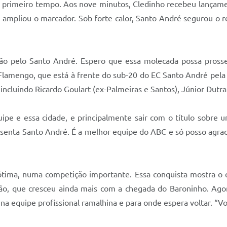
primeiro tempo. Aos nove minutos, Cledinho recebeu lançamento
e ampliou o marcador. Sob forte calor, Santo André segurou o r
ação pelo Santo André. Espero que essa molecada possa prosse
lamengo, que está à frente do sub-20 do EC Santo André pela q
incluindo Ricardo Goulart (ex-Palmeiras e Santos), Júnior Dutra
ipe e essa cidade, e principalmente sair com o título sobre 
esenta Santo André. É a melhor equipe do ABC e só posso agrad
é ótima, numa competição importante. Essa conquista mostra 
nião, que cresceu ainda mais com a chegada do Baroninho. Ag
na equipe profissional ramalhina e para onde espera voltar. “Vo