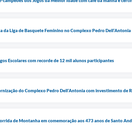
e-campeões dos Jogos da Melhor Idade com café da manhã e certi
a da Liga de Basquete Feminino no Complexo Pedro Dell’Antonia
gos Escolares com recorde de 12 mil alunos participantes
ernização do Complexo Pedro Dell’Antonia com investimento de R
Corrida de Montanha em comemoração aos 473 anos de Santo And