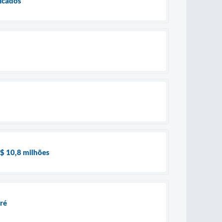
ficados
$ 10,8 milhões
ré