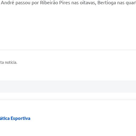
to André passou por Ribeirão Pires nas oitavas, Bertioga nas q
2
ta notícia.
ática Esportiva