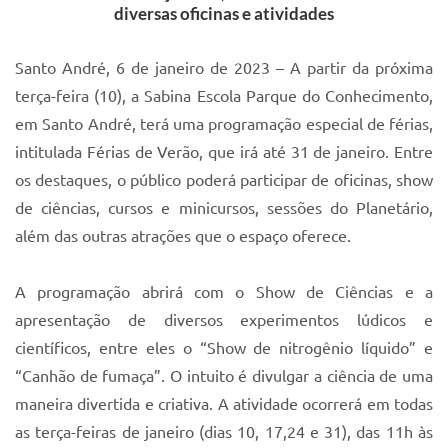
diversas oficinas e atividades
IPTU 2025
Legislação
Santo André, 6 de janeiro de 2023 – A partir da próxima
terça-feira (10), a Sabina Escola Parque do Conhecimento,
Lei de acesso à informação
em Santo André, terá uma programação especial de férias,
Lista de Comorbidades
intitulada Férias de Verão, que irá até 31 de janeiro. Entre
os destaques, o público poderá participar de oficinas, show
Mobilidade Urbana Sustentável
de ciências, cursos e minicursos, sessões do Planetário,
Ouvidoria da Cidade
além das outras atrações que o espaço oferece.
Passe Escolar
A programação abrirá com o Show de Ciências e a
Parque Escola
apresentação de diversos experimentos lúdicos e
Portal da Educação
científicos, entre eles o “Show de nitrogênio líquido” e
“Canhão de fumaça”. O intuito é divulgar a ciência de uma
Quadra Fiscal
maneira divertida e criativa. A atividade ocorrerá em todas
SIC
as terça-feiras de janeiro (dias 10, 17,24 e 31), das 11h às