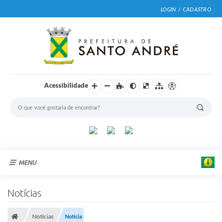
LOGIN / CADASTRO
Acessibilidade
|
F
MENU
o
t
Cidade
o
Notícias
s
:
Prefeitura
A
Notícias
Notícia
l