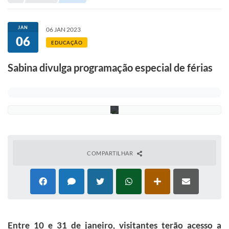
Portal de Serviços
e
x
C
Transparência
JAN
a
06 JAN 2023
v
06
Ônibus
EDUCAÇÃO
a
n
h
Consultar Processos
Sabina divulga programação especial de férias
a
/
Contas Públicas
P
S
Contratos
A
Declaração de Rendimentos
Sabina
COMPARTILHAR
Editais
Fale Conosco
FAQ - Perguntas Frequentes
Iluminação Pública
Entre 10 e 31 de janeiro, visitantes terão acesso a