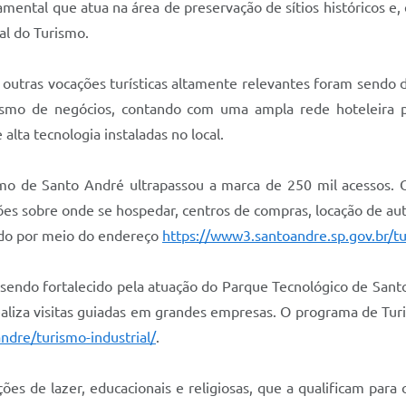
tal que atua na área de preservação de sítios históricos e, e
al do Turismo.
, outras vocações turísticas altamente relevantes foram sendo
ismo de negócios, contando com uma ampla rede hoteleira pr
alta tecnologia instaladas no local.
o de Santo André ultrapassou a marca de 250 mil acessos. 
ões sobre onde se hospedar, centros de compras, locação de aut
sado por meio do endereço
https://www3.santoandre.sp.gov.br/t
ndo fortalecido pela atuação do Parque Tecnológico de Santo
ealiza visitas guiadas em grandes empresas. O programa de Turi
ndre/turismo-industrial/
.
ões de lazer, educacionais e religiosas, que a qualificam para