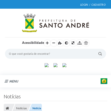
LOGIN / CADASTRO
Acessibilidade
MENU
Cidade
Notícias
E
Prefeitura
d
u
Notícias
Notícia