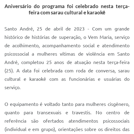
Aniversário do programa foi celebrado nesta terça-
IPTU 2025
feira com sarau cultural e karaokê
Legislação
Santo André, 25 de abril de 2023 - Com um grande
Lei de acesso à informação
histórico de histórias de superação, o Vem Maria, serviço
Lista de Comorbidades
de acolhimento, acompanhamento social e atendimento
psicossocial a mulheres vítimas de violência em Santo
Mobilidade Urbana Sustentável
André, completou 25 anos de atuação nesta terça-feira
Ouvidoria da Cidade
(25). A data foi celebrada com roda de conversa, sarau
Passe Escolar
cultural e karaokê com as funcionárias e usuárias do
serviço.
Parque Escola
Portal da Educação
O equipamento é voltado tanto para mulheres cisgênero,
quanto para transexuais e travestis. No centro de
Quadra Fiscal
referência são ofertados atendimentos psicossociais
SIC
(individual e em grupo), orientações sobre os direitos das