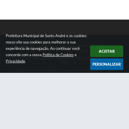
Prefeitura Municipal de Santo André e os cookies:
nosso site usa cookies para melhorar a sua
Telefone: Central de Atendimento: 0800 019 19 44 ou 156
experiência de navegação. Ao continuar você
PABX: 4433-0111 ou Whatsapp 4433-0123
ACEITAR
concorda com a nossa
Política de Cookies
e
Endereço: Praça Quarto Centenário, 01, Centro | CEP: 09015-
Privacidade
.
080
PERSONALIZAR
Dias úteis, Atendimento Presencial das 07h as 18:45he
Telefônico das 08h as 17:00h.
CNPJ: 46.522.942/0001-30
Prefeitura Municipal de Santo André
Versão do Sistema:
3.5.3 - 19/06/2026
Portal atualizado em:
07/08/2026 14:27
Dados Abertos