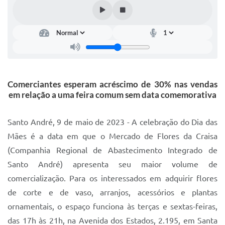
IPTU 2025
Legislação
Lei de acesso à informação
Lista de Comorbidades
Comerciantes esperam acréscimo de 30% nas vendas
Mobilidade Urbana Sustentável
em relação a uma feira comum sem data comemorativa
Ouvidoria da Cidade
Santo André, 9 de maio de 2023 - A celebração do Dia das
Passe Escolar
Mães é a data em que o Mercado de Flores da Craisa
(Companhia Regional de Abastecimento Integrado de
Parque Escola
Santo André) apresenta seu maior volume de
Portal da Educação
comercialização. Para os interessados em adquirir flores
Quadra Fiscal
de corte e de vaso, arranjos, acessórios e plantas
ornamentais, o espaço funciona às terças e sextas-feiras,
SIC
das 17h às 21h, na Avenida dos Estados, 2.195, em Santa