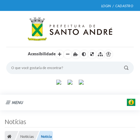
LOGIN / CADASTRO
Acessibilidade
|
F
MENU
o
t
o
Cidade
Notícias
:
E
Prefeitura
d
u
Notícias
Notícia