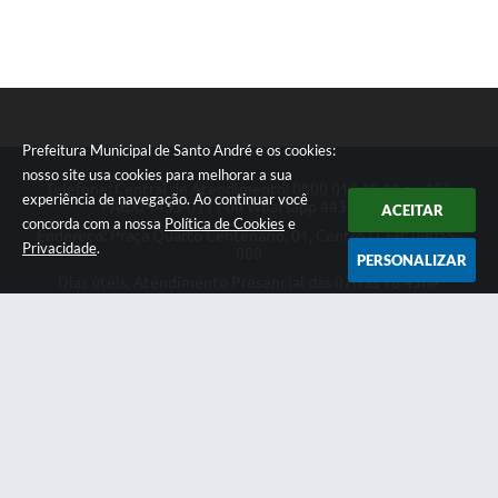
Prefeitura Municipal de Santo André e os cookies:
nosso site usa cookies para melhorar a sua
Telefone: Central de Atendimento: 0800 019 19 44 ou 156
experiência de navegação. Ao continuar você
PABX: 4433-0111 ou Whatsapp 4433-0123
ACEITAR
concorda com a nossa
Política de Cookies
e
Endereço: Praça Quarto Centenário, 01, Centro | CEP: 09015-
Privacidade
.
080
PERSONALIZAR
Dias úteis, Atendimento Presencial das 07h as 18:45he
Telefônico das 08h as 17:00h.
CNPJ: 46.522.942/0001-30
Prefeitura Municipal de Santo André
Versão do Sistema:
3.5.3 - 19/06/2026
Portal atualizado em:
06/08/2026 18:31
Dados Abertos