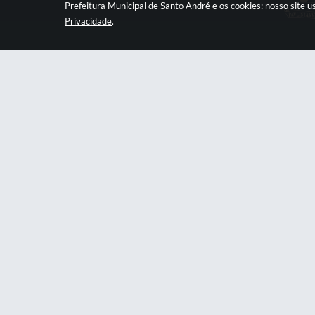
Prefeitura Municipal de Santo André e os cookies: nosso site
Privacidade
.
Prefeitura
Praça Quarto Centenário, 01, Centro
psan
CNPJ: 46.522.942/0001-30
Central 
156 PAB