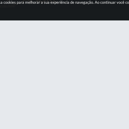
 usa cookies para melhorar a sua experiência de navegação. Ao continuar você 
Contato
Atendimento
otifica@santoandre.sp.gov.br
Clique aqui
e acesse nossos c
horários de atendiment
de Atendimento: 0800 019 19 44 ou
X: 4433-0111 ou Whatsapp 4433-
0123
Versão do Sistema:
3.5.3 - 19/06/2026
Portal atualizado em:
07/08/2026 18:4