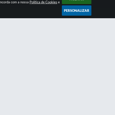
concorda com a nossa
Política de Cookies
e
PERSONALIZAR
Newsletter
anais e
Inscreva-se
e receba regularmente nossos
o
informativos
9