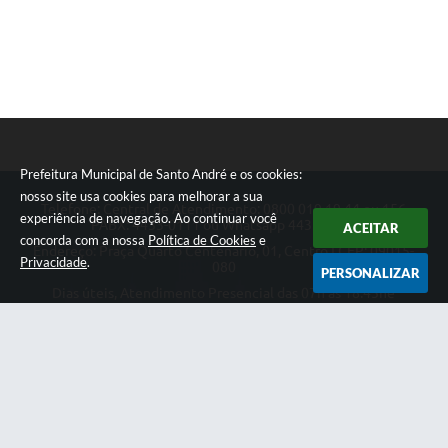
Prefeitura Municipal de Santo André e os cookies:
nosso site usa cookies para melhorar a sua
Telefone: Central de Atendimento: 0800 019 19 44 ou 156
experiência de navegação. Ao continuar você
PABX: 4433-0111 ou Whatsapp 4433-0123
ACEITAR
concorda com a nossa
Política de Cookies
e
Endereço: Praça Quarto Centenário, 01, Centro | CEP: 09015-
Privacidade
.
080
PERSONALIZAR
Dias úteis, Atendimento Presencial das 07h as 18:45he
Telefônico das 08h as 17:00h.
CNPJ: 46.522.942/0001-30
Prefeitura Municipal de Santo André
Versão do Sistema:
3.5.3 - 19/06/2026