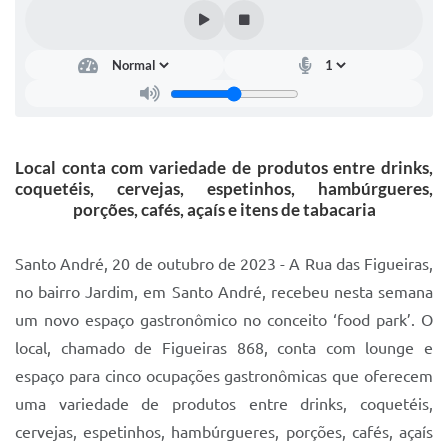
IPTU 2025
Legislação
Lei de acesso à informação
Lista de Comorbidades
Local conta com variedade de produtos entre drinks,
Mobilidade Urbana Sustentável
coquetéis, cervejas, espetinhos, hambúrgueres,
porções, cafés, açaís e itens de tabacaria
Ouvidoria da Cidade
Passe Escolar
Santo André, 20 de outubro de 2023 - A Rua das Figueiras,
no bairro Jardim, em Santo André, recebeu nesta semana
Parque Escola
um novo espaço gastronômico no conceito ‘food park’. O
Portal da Educação
local, chamado de Figueiras 868, conta com lounge e
espaço para cinco ocupações gastronômicas que oferecem
Quadra Fiscal
uma variedade de produtos entre drinks, coquetéis,
SIC
cervejas, espetinhos, hambúrgueres, porções, cafés, açaís