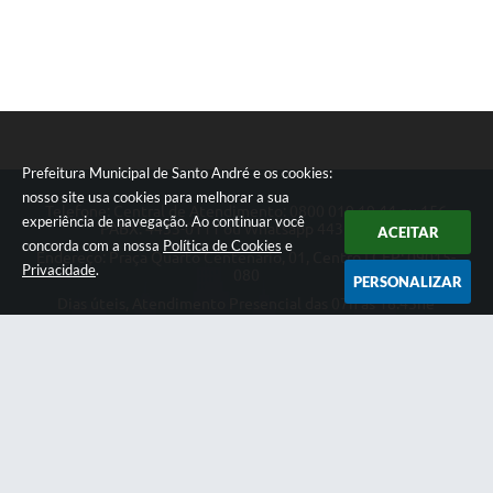
Prefeitura Municipal de Santo André e os cookies:
nosso site usa cookies para melhorar a sua
Telefone: Central de Atendimento: 0800 019 19 44 ou 156
experiência de navegação. Ao continuar você
PABX: 4433-0111 ou Whatsapp 4433-0123
ACEITAR
concorda com a nossa
Política de Cookies
e
Endereço: Praça Quarto Centenário, 01, Centro | CEP: 09015-
Privacidade
.
080
PERSONALIZAR
Dias úteis, Atendimento Presencial das 07h as 18:45he
Telefônico das 08h as 17:00h.
CNPJ: 46.522.942/0001-30
Prefeitura Municipal de Santo André
Versão do Sistema:
3.5.3 - 19/06/2026
Portal atualizado em:
06/08/2026 18:31
Dados Abertos