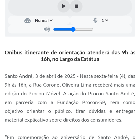
IPTU 2025
Legislação
Lei de acesso à informação
Lista de Comorbidades
Ônibus itinerante de orientação atenderá das 9h às
Mobilidade Urbana Sustentável
16h, no Largo da Estátua
Ouvidoria da Cidade
Santo André, 3 de abril de 2025 - Nesta sexta-feira (4), das
Passe Escolar
9h às 16h, a Rua Coronel Oliveira Lima receberá mais uma
edição do Procon Móvel. A ação do Procon Santo André,
Parque Escola
em parceria com a Fundação Procon-SP, tem como
Portal da Educação
objetivo orientar o público, tirar dúvidas e entregar
Quadra Fiscal
material explicativo sobre direitos dos consumidores.
SIC
“Em comemoração ao aniversário de Santo André, o