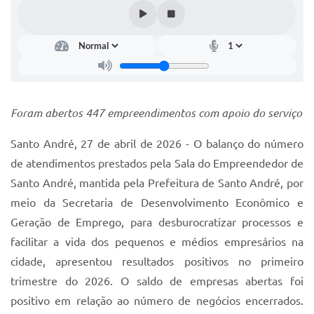
IPTU 2025
Legislação
Lei de acesso à informação
Lista de Comorbidades
Foram abertos 447 empreendimentos com apoio do serviço
Mobilidade Urbana Sustentável
Santo André, 27 de abril de 2026 - O balanço do número
Ouvidoria da Cidade
de atendimentos prestados pela Sala do Empreendedor de
Santo André, mantida pela Prefeitura de Santo André, por
Passe Escolar
meio da Secretaria de Desenvolvimento Econômico e
Parque Escola
Geração de Emprego, para desburocratizar processos e
Portal da Educação
facilitar a vida dos pequenos e médios empresários na
cidade, apresentou resultados positivos no primeiro
Quadra Fiscal
trimestre do 2026. O saldo de empresas abertas foi
SIC
positivo em relação ao número de negócios encerrados.