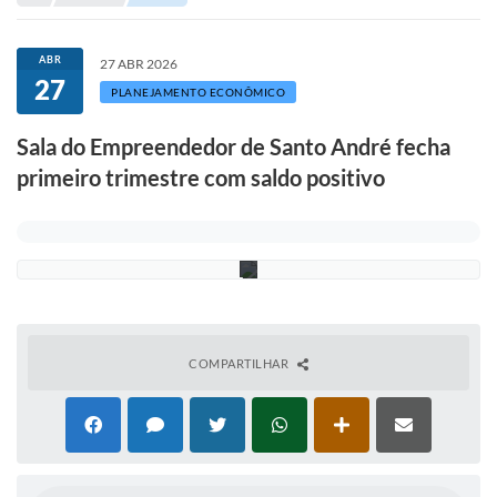
H
Portal de Serviços
e
l
Transparência
b
ABR
27 ABR 2026
e
27
Ônibus
r
PLANEJAMENTO ECONÔMICO
A
g
Consultar Processos
Sala do Empreendedor de Santo André fecha
g
i
primeiro trimestre com saldo positivo
Contas Públicas
o
/
P
Contratos
S
A
Declaração de Rendimentos
Sabina
Editais
COMPARTILHAR
Fale Conosco
FAQ - Perguntas Frequentes
Iluminação Pública