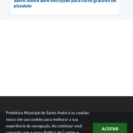
Santo André abre inscrições para curso gratuito de
pizzaiolo
Prefeitura Municipal de Santo André e os cookies:
nosso site usa cookies para melhorar a sua
Telefone: Central de Atendimento: 0800 019 19 44 ou 156
experiência de navegação. Ao continuar você
PABX: 4433-0111 ou Whatsapp 4433-0123
ACEITAR
concorda com a nossa
Política de Cookies
e