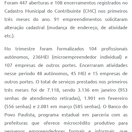
Sistema Colab
Foram 447 aberturas e 108 encerramentos registrados no
Cadastro Municipal do Contribuinte (CMC) nos primeiros
Autarquias
três meses do ano. 91 empreendimentos solicitaram
alteração cadastral (mudança de endereço, de atividade
etc.).
No trimestre foram formalizados 104 profissionais
autônomos, 236MEI (microempreendedor individual) e
107 empresas de outros portes. Encerraram atividades
nesse período 48 autônomos, 45 MEI e 15 empresas de
outros portes. O total de serviços prestados nos primeiros
três meses foi de 7.118, sendo 3.136 em janeiro (953
senhas de atendimento retiradas), 1.901 em fevereiro
(556 senhas) e 2.081 em março (585 senhas). O Banco do
Povo Paulista, programa estadual em parceria com as
prefeituras que oferece microcrédito produtivo para
pequenos empreendedores formais e informais, que