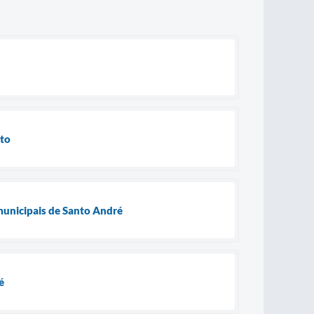
ito
municipais de Santo André
é