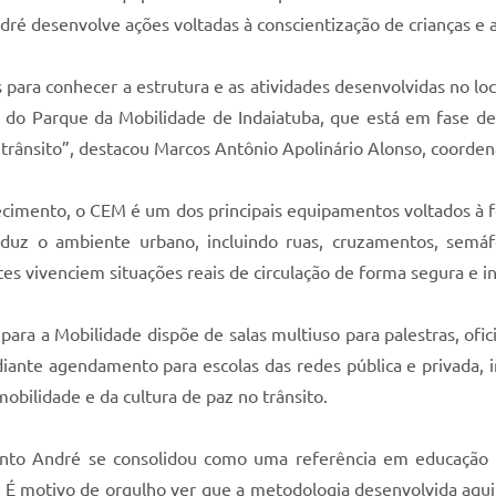
dré desenvolve ações voltadas à conscientização de crianças e a
s para conhecer a estrutura e as atividades desenvolvidas no l
o do Parque da Mobilidade de Indaiatuba, que está em fase de
 trânsito”, destacou Marcos Antônio Apolinário Alonso, coorden
ecimento, o CEM é um dos principais equipamentos voltados à f
 o ambiente urbano, incluindo ruas, cruzamentos, semáforo
tes vivenciem situações reais de circulação de forma segura e in
para a Mobilidade dispõe de salas multiuso para palestras, of
ediante agendamento para escolas das redes pública e privada,
bilidade e da cultura de paz no trânsito.
to André se consolidou como uma referência em educação pa
 É motivo de orgulho ver que a metodologia desenvolvida aqui 