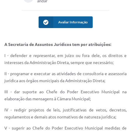
andar
IPTU 2025
Legislação
Avaliar Informação
Lei de acesso à informação
Lista de Comorbidades
A Secretaria de Assuntos Jurídicos tem por atribuições:
Mobilidade Urbana Sustentável
I - defender e representar, em juízo ou fora dele, os direitos e
interesses da Administração Direta, sempre que necessário;
Ouvidoria da Cidade
II - programar e executar as atividades de consultoria e assessoria
Passe Escolar
jurídica aos órgãos municipais da Administração Direta;
Parque Escola
III - dar suporte ao Chefe do Poder Executivo Municipal na
elaboração das mensagens à Câmara Municipal;
Portal da Educação
IV - redigir projetos de leis, justificativas de vetos, decretos,
Quadra Fiscal
regulamentos e demais atos normativos de natureza jurídica;
SIC
V - sugerir ao Chefe do Poder Executivo Municipal medidas de