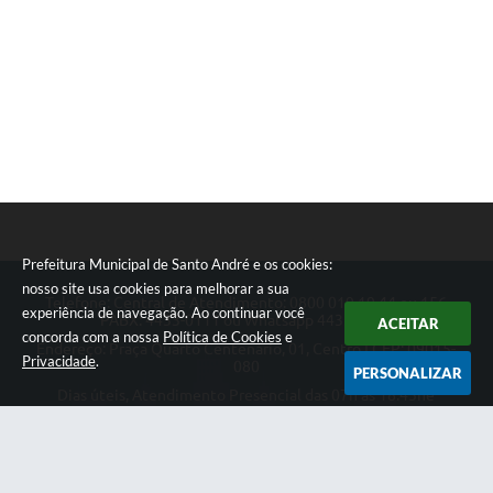
Prefeitura Municipal de Santo André e os cookies:
nosso site usa cookies para melhorar a sua
Telefone: Central de Atendimento: 0800 019 19 44 ou 156
experiência de navegação. Ao continuar você
PABX: 4433-0111 ou Whatsapp 4433-0123
ACEITAR
concorda com a nossa
Política de Cookies
e
Endereço: Praça Quarto Centenário, 01, Centro | CEP: 09015-
Privacidade
.
080
PERSONALIZAR
Dias úteis, Atendimento Presencial das 07h as 18:45he
Telefônico das 08h as 17:00h.
CNPJ: 46.522.942/0001-30
Prefeitura Municipal de Santo André