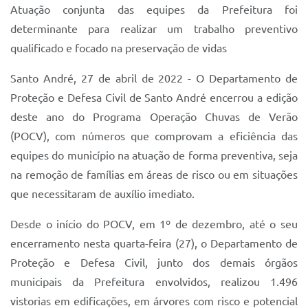
Atuação conjunta das equipes da Prefeitura foi
IPTU 2025
determinante para realizar um trabalho preventivo
Legislação
qualificado e focado na preservação de vidas
Lei de acesso à informação
Santo André, 27 de abril de 2022 - O Departamento de
Proteção e Defesa Civil de Santo André encerrou a edição
Lista de Comorbidades
deste ano do Programa Operação Chuvas de Verão
Mobilidade Urbana Sustentável
(POCV), com números que comprovam a eficiência das
Ouvidoria da Cidade
equipes do município na atuação de forma preventiva, seja
na remoção de famílias em áreas de risco ou em situações
Passe Escolar
que necessitaram de auxílio imediato.
Parque Escola
Desde o início do POCV, em 1º de dezembro, até o seu
Portal da Educação
encerramento nesta quarta-feira (27), o Departamento de
Quadra Fiscal
Proteção e Defesa Civil, junto dos demais órgãos
municipais da Prefeitura envolvidos, realizou 1.496
SIC
vistorias em edificações, em árvores com risco e potencial