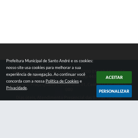
Prefeitura Municipal de Santo André e os cookies:
nosso site usa cookies para melhorar a sua
Telefone: Central de Atendimento: 0800 019 19 44 ou 156
experiência de navegação. Ao continuar você
PABX: 4433-0111 ou Whatsapp 4433-0123
ACEITAR
concorda com a nossa
Política de Cookies
e
Endereço: Praça Quarto Centenário, 01, Centro | CEP: 09015-
Privacidade
.
080
PERSONALIZAR
Dias úteis, Atendimento Presencial das 07h as 18:45he
Telefônico das 08h as 17:00h.
CNPJ: 46.522.942/0001-30
Prefeitura Municipal de Santo André
Versão do Sistema:
3.5.3 - 19/06/2026