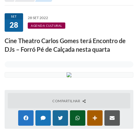
Portal de Serviços
Transparência
SET
28 SET 2022
28
Ônibus
AGENDA CULTURAL
Consultar Processos
Cine Theatro Carlos Gomes terá Encontro de
DJs – Forró Pé de Calçada nesta quarta
Contas Públicas
Contratos
Declaração de Rendimentos
Sabina
Editais
COMPARTILHAR
Fale Conosco
FAQ - Perguntas Frequentes
Iluminação Pública