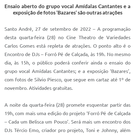
Ensaio aberto do grupo vocal Amídalas Cantantes e a
IPTU 2025
exposição de fotos ‘Bazares’ são outras atrações
Legislação
Santo André, 27 de setembro de 2022 – A programação
Lei de acesso à informação
desta quarta-feira (28) no Cine Theatro de Variedades
Lista de Comorbidades
Carlos Gomes está repleta de atrações. O ponto alto é o
Encontro de DJs – Forró Pé de Calçada, às 19h. No mesmo
Mobilidade Urbana Sustentável
dia, às 15h, o público poderá conferir ainda o ensaio do
Ouvidoria da Cidade
grupo vocal Amídalas Cantantes; e a exposição ‘Bazares’,
Passe Escolar
com fotos de Silvio Piesco, que segue em cartaz até 1º de
novembro. Atividades gratuitas.
Parque Escola
Portal da Educação
A noite da quarta-feira (28) promete esquentar partir das
19h, com mais uma edição do projeto ‘Forró Pé de Calçada
Quadra Fiscal
– Cada um Belisca um Pouco’. Será mais um encontro dos
SIC
DJs Tércio Emo, criador pro projeto, Toni e Johnny, além