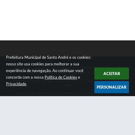
Prefeitura Municipal de Santo André e os cookies:
nosso site usa cookies para melhorar a sua
Telefone: Central de Atendimento: 0800 019 19 44 ou 156
experiência de navegação. Ao continuar você
PABX: 4433-0111 ou Whatsapp 4433-0123
ACEITAR
concorda com a nossa
Política de Cookies
e
Endereço: Praça Quarto Centenário, 01, Centro | CEP: 09015-
Privacidade
.
080
PERSONALIZAR
Dias úteis, Atendimento Presencial das 07h as 18:45he
Telefônico das 08h as 17:00h.
CNPJ: 46.522.942/0001-30
Prefeitura Municipal de Santo André
Versão do Sistema:
3.5.3 - 19/06/2026