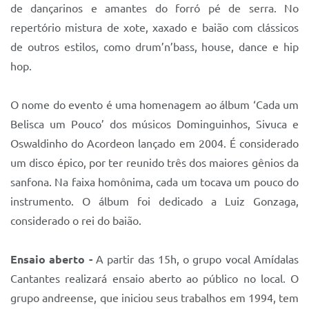
Sistema Colab
de dançarinos e amantes do forró pé de serra. No
repertório mistura de xote, xaxado e baião com clássicos
Autarquias
de outros estilos, como drum’n’bass, house, dance e hip
hop.
O nome do evento é uma homenagem ao álbum ‘Cada um
Belisca um Pouco’ dos músicos Dominguinhos, Sivuca e
Oswaldinho do Acordeon lançado em 2004. É considerado
um disco épico, por ter reunido três dos maiores gênios da
sanfona. Na faixa homônima, cada um tocava um pouco do
instrumento. O álbum foi dedicado a Luiz Gonzaga,
considerado o rei do baião.
Ensaio aberto -
A partir das 15h, o grupo vocal Amídalas
Cantantes realizará ensaio aberto ao público no local. O
grupo andreense, que iniciou seus trabalhos em 1994, tem