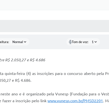
 MÍDIAS
RECEBA NOTÍCIAS
eitura:
Tom de voz:
tre R$ 2.050,27 e R$ 4.686
 quinta-feira (4) as inscrições para o concurso aberto pela P
050,27 e R$ 4.686.
 neste ano e é organizado pela Vunesp (Fundação para o Vesti
e fazer a inscrição pelo link
www.vunesp.com.br/PMSD2201
. M