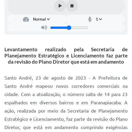
IPTU 2025
Legislação
Lei de acesso à informação
Lista de Comorbidades
Levantamento realizado pela Secretaria de
Mobilidade Urbana Sustentável
Planejamento Estratégico e Licenciamento faz parte
da revisão do Plano Diretor que está em andamento
Ouvidoria da Cidade
Passe Escolar
Santo André, 23 de agosto de 2023 - A Prefeitura de
Santo André mapeou novos corredores comerciais na
Parque Escola
cidade. Com a atualização, o número salta de 14 para 23
Portal da Educação
espalhados em diversos bairros e em Paranapiacaba. A
ação, realizada por meio da Secretaria de Planejamento
Quadra Fiscal
Estratégico e Licenciamento, faz parte da revisão do Plano
SIC
Diretor, que está em andamento cumprindo exigências