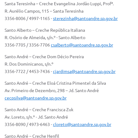
Santa Teresinha – Creche Evangelina Jordão Luppi, Profª.
R. Aurélio Campos, 115 – Santa Teresinha
3356-8006 / 4997-1165 -
sterezinha@santoandre.sp.gov.br
Santo Alberto – Creche República Italiana
R. Osório de Almeida, s/n.º - Santo Alberto
3356-7705 / 3356-7706
csalberto@santoandre.sp.gov.br
Santo André – Creche Dom Décio Pereira
R. Dos Dominicanos, s/n.º
3356-7722 / 4453-7436 -
cjardimsa@santoandre.sp.gov.br
Santo André – Creche Eloá Cristina Pimentel da Silva
Av. Primeiro de Dezembro, 298 – Jd. Santo André
cecpsilva@santoandre.sp.gov.br
Santo André – Creche Francisca Zuk
Av. Loreto, s/n.º - Jd. Santo André
3356-8090 / 4973-6463 -
cloreto@santoandre.sp.gov.br
Santo André – Creche Henfil