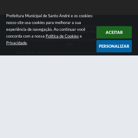
Prefeitura Municipal de Santo André e os cookies:
nosso site usa cookies para melhorar a sua
Telefone: Central de Atendimento: 0800 019 19 44 ou 156
experiência de navegação. Ao continuar você
PABX: 4433-0111 ou Whatsapp 4433-0123
ACEITAR
concorda com a nossa
Política de Cookies
e
Endereço: Praça Quarto Centenário, 01, Centro | CEP: 09015-
Privacidade
.
080
PERSONALIZAR
Dias úteis, Atendimento Presencial das 07h as 18:45he
Telefônico das 08h as 17:00h.
CNPJ: 46.522.942/0001-30
Prefeitura Municipal de Santo André
Versão do Sistema:
3.5.3 - 19/06/2026
Portal atualizado em:
06/08/2026 08:53
Dados Abertos
Copyright Instar - 2006-2026. Todos os direitos reservados -
Instar Tecnologia