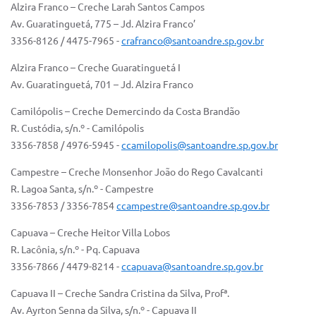
Alzira Franco – Creche Larah Santos Campos
IPTU 2025
Av. Guaratinguetá, 775 – Jd. Alzira Franco’
3356-8126 / 4475-7965 -
crafranco@santoandre.sp.gov.br
Legislação
Alzira Franco – Creche Guaratinguetá I
Lei de acesso à informação
Av. Guaratinguetá, 701 – Jd. Alzira Franco
Lista de Comorbidades
Camilópolis – Creche Demercindo da Costa Brandão
R. Custódia, s/n.º - Camilópolis
Mobilidade Urbana Sustentável
3356-7858 / 4976-5945 -
ccamilopolis@santoandre.sp.gov.br
Ouvidoria da Cidade
Campestre – Creche Monsenhor João do Rego Cavalcanti
Passe Escolar
R. Lagoa Santa, s/n.º - Campestre
3356-7853 / 3356-7854
ccampestre@santoandre.sp.gov.br
Parque Escola
Capuava – Creche Heitor Villa Lobos
Portal da Educação
R. Lacônia, s/n.º - Pq. Capuava
Quadra Fiscal
3356-7866 / 4479-8214 -
ccapuava@santoandre.sp.gov.br
Capuava II – Creche Sandra Cristina da Silva, Profª.
SIC
Av. Ayrton Senna da Silva, s/n.º - Capuava II