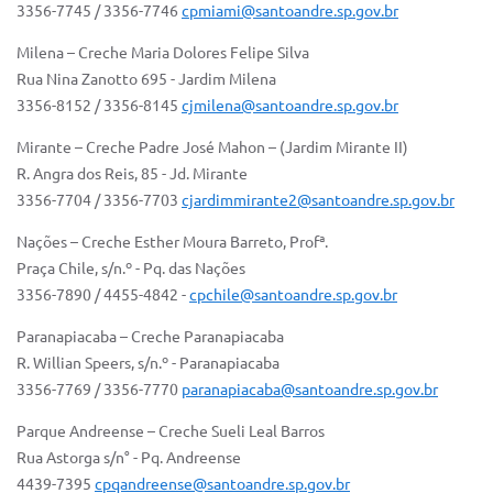
3356-7745 / 3356-7746
cpmiami@santoandre.sp.gov.br
Milena – Creche Maria Dolores Felipe Silva
Rua Nina Zanotto 695 - Jardim Milena
3356-8152 / 3356-8145
cjmilena@santoandre.sp.gov.br
Mirante – Creche Padre José Mahon – (Jardim Mirante II)
R. Angra dos Reis, 85 - Jd. Mirante
3356-7704 / 3356-7703
cjardimmirante2@santoandre.sp.gov.br
Nações – Creche Esther Moura Barreto, Profª.
Praça Chile, s/n.º - Pq. das Nações
3356-7890 / 4455-4842 -
cpchile@santoandre.sp.gov.br
Paranapiacaba – Creche Paranapiacaba
R. Willian Speers, s/n.º - Paranapiacaba
3356-7769 / 3356-7770
paranapiacaba@santoandre.sp.gov.br
Parque Andreense – Creche Sueli Leal Barros
Rua Astorga s/n° - Pq. Andreense
4439-7395
cpqandreense@santoandre.sp.gov.br