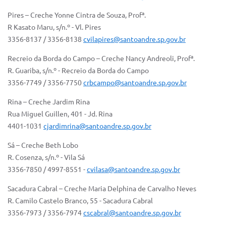
Pires – Creche Yonne Cintra de Souza, Profª.
R Kasato Maru, s/n.º - Vl. Pires
3356-8137 / 3356-8138
cvilapires@santoandre.sp.gov.br
Recreio da Borda do Campo – Creche Nancy Andreoli, Profª.
R. Guariba, s/n.º - Recreio da Borda do Campo
3356-7749 / 3356-7750
crbcampo@santoandre.sp.gov.br
Rina – Creche Jardim Rina
Rua Miguel Guillen, 401 - Jd. Rina
4401-1031
cjardimrina@santoandre.sp.gov.br
Sá – Creche Beth Lobo
R. Cosenza, s/n.º - Vila Sá
3356-7850 / 4997-8551 -
cvilasa@santoandre.sp.gov.br
Sacadura Cabral – Creche Maria Delphina de Carvalho Neves
R. Camilo Castelo Branco, 55 - Sacadura Cabral
3356-7973 / 3356-7974
cscabral@santoandre.sp.gov.br