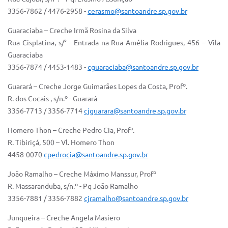
3356-7862 / 4476-2958 -
cerasmo@santoandre.sp.gov.br
Guaraciaba – Creche Irmã Rosina da Silva
Rua Cisplatina, s/° - Entrada na Rua Amélia Rodrigues, 456 – Vila
Guaraciaba
3356-7874 / 4453-1483 -
cguaraciaba@santoandre.sp.gov.br
Guarará – Creche Jorge Guimarães Lopes da Costa, Profº.
R. dos Cocais , s/n.º - Guarará
3356-7713 / 3356-7714
cjguarara@santoandre.sp.gov.br
Homero Thon – Creche Pedro Cia, Profª.
R. Tibiriçá, 500 – Vl. Homero Thon
4458-0070
cpedrocia@santoandre.sp.gov.br
João Ramalho – Creche Máximo Manssur, Profº
R. Massaranduba, s/n.º - Pq João Ramalho
3356-7881 / 3356-7882
cjramalho@santoandre.sp.gov.br
Junqueira – Creche Angela Masiero