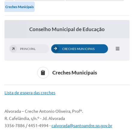
Portal de Serviços
Creches Municipais
Transparência
Ônibus
Conselho Municipal de Educação
Consultar Processos
Contas Públicas
PRINCIPAL
CRECHES MUNICIPAIS
Contratos
Declaração de Rendimentos
Creches Municipais
Sabina
Lista de espera das creches
Editais
Fale Conosco
Alvorada – Creche Antonio Oliveira, Profº.
R. Cafelândia, s/n.º - Jd. Alvorada
FAQ - Perguntas Frequentes
3356-7886 / 4451-4994 -
calvorada@santoandre.sp.gov.br
Iluminação Pública