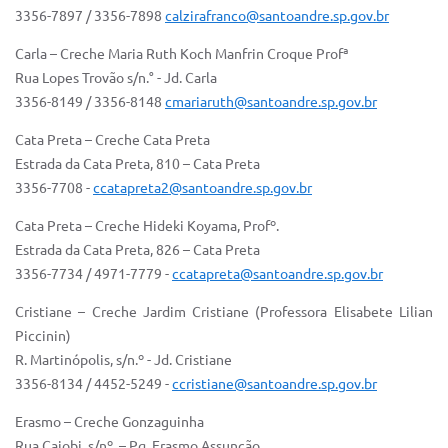
Sistema Colab
3356-7897 / 3356-7898
calzirafranco@santoandre.sp.gov.br
Autarquias
Carla – Creche Maria Ruth Koch Manfrin Croque Profª
Rua Lopes Trovão s/n.° - Jd. Carla
3356-8149 / 3356-8148
cmariaruth@santoandre.sp.gov.br
Cata Preta – Creche Cata Preta
Estrada da Cata Preta, 810 – Cata Preta
3356-7708 -
ccatapreta2@santoandre.sp.gov.br
Cata Preta – Creche Hideki Koyama, Profº.
Estrada da Cata Preta, 826 – Cata Preta
3356-7734 / 4971-7779 -
ccatapreta@santoandre.sp.gov.br
Cristiane – Creche Jardim Cristiane (Professora Elisabete Lilian
Piccinin)
R. Martinópolis, s/n.º - Jd. Cristiane
3356-8134 / 4452-5249 -
ccristiane@santoandre.sp.gov.br
Erasmo – Creche Gonzaguinha
Rua Cajobi, s/nº. – Pq. Erasmo Assunção