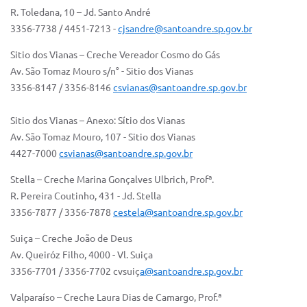
R. Toledana, 10 – Jd. Santo André
3356-7738 / 4451-7213 -
cjsandre@santoandre.sp.gov.br
Sitio dos Vianas – Creche Vereador Cosmo do Gás
Av. São Tomaz Mouro s/n° - Sitio dos Vianas
3356-8147 / 3356-8146
csvianas@santoandre.sp.gov.br
Sitio dos Vianas – Anexo: Sítio dos Vianas
Av. São Tomaz Mouro, 107 - Sitio dos Vianas
4427-7000
csvianas@santoandre.sp.gov.br
Stella – Creche Marina Gonçalves Ulbrich, Profª.
R. Pereira Coutinho, 431 - Jd. Stella
3356-7877 / 3356-7878
cestela@santoandre.sp.gov.br
Suiça – Creche João de Deus
Av. Queiróz Filho, 4000 - Vl. Suiça
3356-7701 / 3356-7702 cvsuiç
a@santoandre.sp.gov.br
Valparaíso – Creche Laura Dias de Camargo, Prof.ª