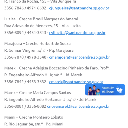
R. Franco da Rocha, 155 – Vila Junqueira
3356-7846 / 4971-6692 -
cjunqueira@santoandre.sp.gov.br
Luzita – Creche Brasil Marques do Amaral
Rua Ariovaldo de Menezes, 25 – Vila Luzita
3356-8094 / 4451-3813 -
cvlluzita@santoandre.sp.gov.br
Marajoara – Creche Herbert de Souza
R. Gunnar Vingren, s/n.º - Pq. Marajoara
3356-7870 / 4978-3540 -
cmarajoara@santoandre.sp.gov.br
Marek – Creche Adalgisa Boccacino Pinheiro de Faro, Profª.
R. Engenheiro Alfredo H. Jr, s/n.º - Jd. Marek
3356-7842 / 4453-3632 -
cmarek@santoandre.sp.gov.br
Marek – Creche Maria Campos Santos
R. Engenheiro Alfredo Hertzman Jr, s/n.º - Jd. Marek
3356-8081 / 3356-8082
cnovamarek@santoandre.sp.gov.br
Miami – Creche Monteiro Lobato
R. Rio Jaguaribe, s/n.º - Pq. Miami