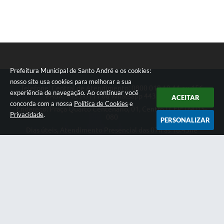
Prefeitura Municipal de Santo André e os cookies:
nosso site usa cookies para melhorar a sua
Telefone: Central de Atendimento: 0800 019 19 44 ou 156
experiência de navegação. Ao continuar você
PABX: 4433-0111 ou Whatsapp 4433-0123
ACEITAR
concorda com a nossa
Política de Cookies
e
Endereço: Praça Quarto Centenário, 01, Centro | CEP: 09015-
Privacidade
.
080
PERSONALIZAR
Dias úteis, Atendimento Presencial das 07h as 18:45he
Telefônico das 08h as 17:00h.
CNPJ: 46.522.942/0001-30
Prefeitura Municipal de Santo André
Versão do Sistema:
3.5.3 - 19/06/2026
Portal atualizado em:
07/08/2026 18:49
Dados Abertos