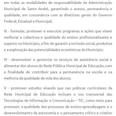
em todas as modalidades de responsabilidade da Administração
IPTU 2025
Municipal de Santo André, garantindo o acesso, permanência e
qualidade, em consonância com as diretrizes gerais do Governo
Legislação
Federal, Estadual e Municipal;
Lei de acesso à informação
III - formular, promover e executar programas e ações que visem
Lista de Comorbidades
melhorar a cobertura e qualidade do ensino profissionalizante e
superior no Município, a fim de garantir a inclusão social, produtiva
Mobilidade Urbana Sustentável
e a exploração das potencialidades econômicas do Município;
Ouvidoria da Cidade
IV - desenvolver e gerenciar os serviços de assistência social e
alimentar dos alunos da Rede Pública Municipal de Educação, com
Passe Escolar
a finalidade de contribuir para a permanência na escola e na
Parque Escola
melhoria da qualidade de vida dos alunos;
Portal da Educação
V - promover estudos visando que nas práticas curriculares da
Rede Municipal de Educação incluam o uso transversal das
Quadra Fiscal
Tecnologias de Informação e Comunicação – TIC, como meio para
promover a qualidade dos processos de ensino-aprendizagem e o
SIC
desenvolvimento da autonomia e o pensamento crítico e criativo