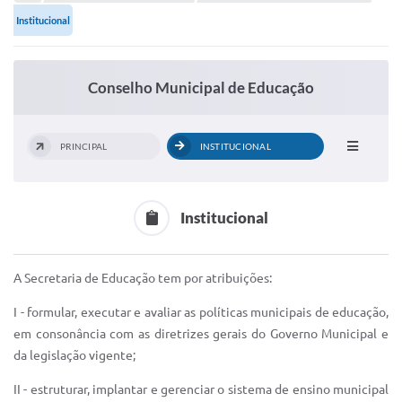
Portal de Serviços
Institucional
Transparência
Ônibus
Conselho Municipal de Educação
Consultar Processos
Contas Públicas
PRINCIPAL
INSTITUCIONAL
Contratos
Declaração de Rendimentos
Institucional
Sabina
A Secretaria de Educação tem por atribuições:
Editais
I - formular, executar e avaliar as políticas municipais de educação,
Fale Conosco
em consonância com as diretrizes gerais do Governo Municipal e
da legislação vigente;
FAQ - Perguntas Frequentes
II - estruturar, implantar e gerenciar o sistema de ensino municipal
Iluminação Pública