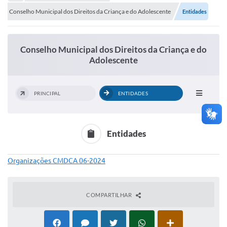
Portal de Serviços
Conselho Municipal dos Direitos da Criança e do Adolescente
Entidades
Transparência
Ônibus
Conselho Municipal dos Direitos da Criança e do
Adolescente
Consultar Processos
Contas Públicas
PRINCIPAL
ENTIDADES
Contratos
Declaração de Rendimentos
Entidades
Sabina
Organizações CMDCA 06-2024
Editais
Fale Conosco
COMPARTILHAR
FAQ - Perguntas Frequentes
Iluminação Pública