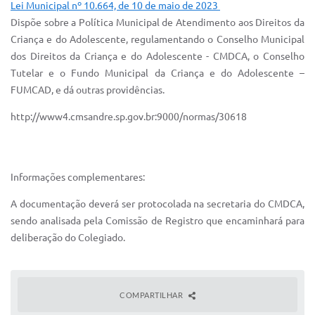
Sistema Colab
Lei Municipal nº 10.664, de 10 de maio de 2023
Dispõe sobre a Política Municipal de Atendimento aos Direitos da
Autarquias
Criança e do Adolescente, regulamentando o Conselho Municipal
dos Direitos da Criança e do Adolescente - CMDCA, o Conselho
Tutelar e o Fundo Municipal da Criança e do Adolescente –
FUMCAD, e dá outras providências.
http://www4.cmsandre.sp.gov.br:9000/normas/30618
Informações complementares:
A documentação deverá ser protocolada na secretaria do CMDCA,
sendo analisada pela Comissão de Registro que encaminhará para
deliberação do Colegiado.
COMPARTILHAR