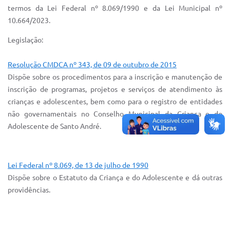
termos da Lei Federal nº 8.069/1990 e da Lei Municipal nº
IPTU 2025
10.664/2023.
Legislação
Legislação:
Lei de acesso à informação
Resolução CMDCA nº 343, de 09 de outubro de 2015
Lista de Comorbidades
Dispõe sobre os procedimentos para a inscrição e manutenção de
inscrição de programas, projetos e serviços de atendimento às
Mobilidade Urbana Sustentável
crianças e adolescentes, bem como para o registro de entidades
Ouvidoria da Cidade
não governamentais no Conselho Municipal da Criança e do
Adolescente de Santo André.
Passe Escolar
Parque Escola
Lei Federal nº 8.069, de 13 de julho de 1990
Portal da Educação
Dispõe sobre o Estatuto da Criança e do Adolescente e dá outras
providências.
Quadra Fiscal
SIC