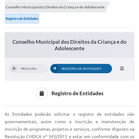
Portal de Serviços
Conselho Municipal dos Direitos da Criança e do Adolescente
Transparência
Registro de Entidades
Ônibus
Consultar Processos
Conselho Municipal dos Direitos da Criança e do
Adolescente
Contas Públicas
Contratos
PRINCIPAL
REGISTRO DE ENTIDADES
Declaração de Rendimentos
Sabina
Registro de Entidades
Editais
Fale Conosco
As Entidades poderão solicitar o registro de entidades não
governamentais, assim como a inscrição e manutenção de
FAQ - Perguntas Frequentes
inscrição de programas, projetos e serviços, conforme disposto na
Iluminação Pública
Resolução CMDCA nº 343/2015 e estar em conformidade com os