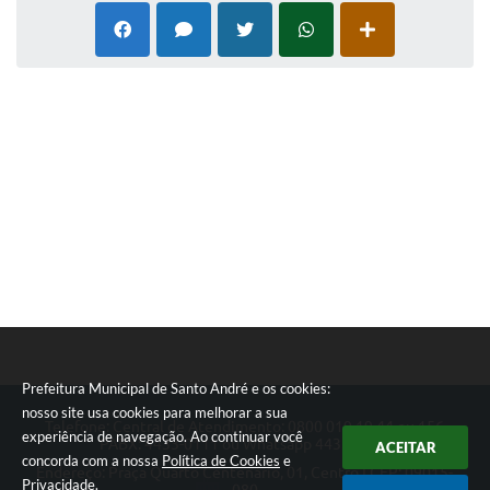
Prefeitura Municipal de Santo André e os cookies:
nosso site usa cookies para melhorar a sua
Telefone: Central de Atendimento: 0800 019 19 44 ou 156
experiência de navegação. Ao continuar você
PABX: 4433-0111 ou Whatsapp 4433-0123
ACEITAR
concorda com a nossa
Política de Cookies
e
Endereço: Praça Quarto Centenário, 01, Centro | CEP: 09015-
Privacidade
.