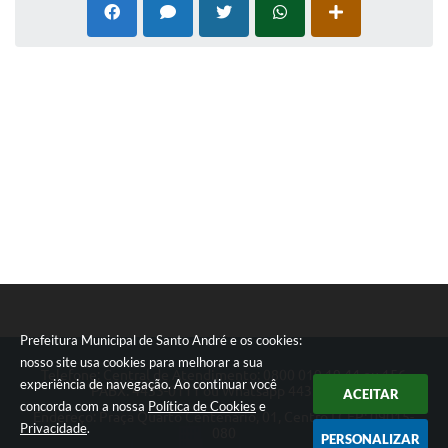
Prefeitura Municipal de Santo André e os cookies:
nosso site usa cookies para melhorar a sua
Telefone: Central de Atendimento: 0800 019 19 44 ou 156
experiência de navegação. Ao continuar você
PABX: 4433-0111 ou Whatsapp 4433-0123
ACEITAR
concorda com a nossa
Política de Cookies
e
Endereço: Praça Quarto Centenário, 01, Centro | CEP: 09015-
Privacidade
.
080
PERSONALIZAR