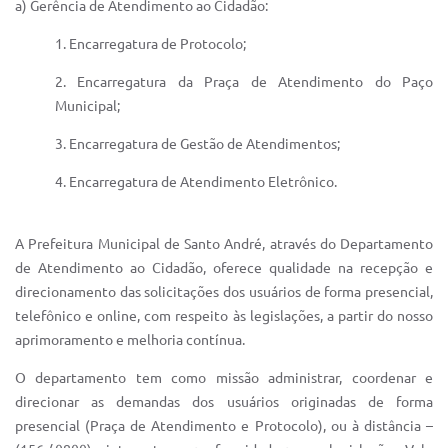
a) Gerência de Atendimento ao Cidadão:
IPTU 2025
1. Encarregatura de Protocolo;
Legislação
2. Encarregatura da Praça de Atendimento do Paço
Lei de acesso à informação
Municipal;
Lista de Comorbidades
3. Encarregatura de Gestão de Atendimentos;
Mobilidade Urbana Sustentável
4. Encarregatura de Atendimento Eletrônico.
Ouvidoria da Cidade
A Prefeitura Municipal de Santo André, através do Departamento
Passe Escolar
de Atendimento ao Cidadão, oferece qualidade na recepção e
direcionamento das solicitações dos usuários de forma presencial,
Parque Escola
telefônico e online, com respeito às legislações, a partir do nosso
Portal da Educação
aprimoramento e melhoria contínua.
Quadra Fiscal
O departamento tem como missão administrar, coordenar e
direcionar as demandas dos usuários originadas de forma
SIC
presencial (Praça de Atendimento e Protocolo), ou à distância –