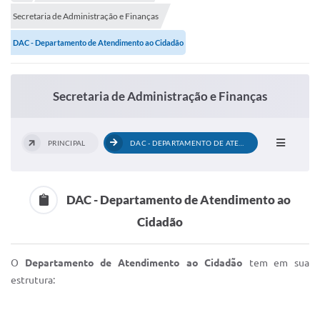
Portal de Serviços
Secretaria de Administração e Finanças
Transparência
DAC - Departamento de Atendimento ao Cidadão
Ônibus
Consultar Processos
Secretaria de Administração e Finanças
Contas Públicas
Contratos
PRINCIPAL
DAC - DEPARTAMENTO DE ATENDIMENTO AO...
Declaração de Rendimentos
DAC - Departamento de Atendimento ao
Sabina
Cidadão
Editais
Fale Conosco
O ​
Departamento de Atendimento ao Cidadão
tem em sua
estrutura:
FAQ - Perguntas Frequentes
Iluminação Pública