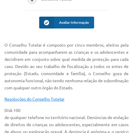
IPTU 2025
Legislação
Avaliar Informação
Lei de acesso à informação
Lista de Comorbidades
O Conselho Tutelar é composto por cinco membros, eleitos pela
comunidade para acompanharem as crianças e os adolescentes e
Mobilidade Urbana Sustentável
decidirem em conjunto sobre qual medida de proteção para cada
Ouvidoria da Cidade
caso. Devido ao seu trabalho de fiscalização a todos os entes de
proteção (Estado, comunidade e família), o Conselho goza de
Passe Escolar
autonomia funcional, não tendo nenhuma relação de subordinação
com qualquer outro órgão do Estado.
Parque Escola
Resoluções do Conselho Tutelar
Portal da Educação
Disk 100
Quadra Fiscal
de qualquer telefone no território nacional. Denúncias de violação
SIC
de direitos de crianças ou adolescentes, especialmente em casos
de abuso ou exploração sexual. A denúncia é anônima e o serviço