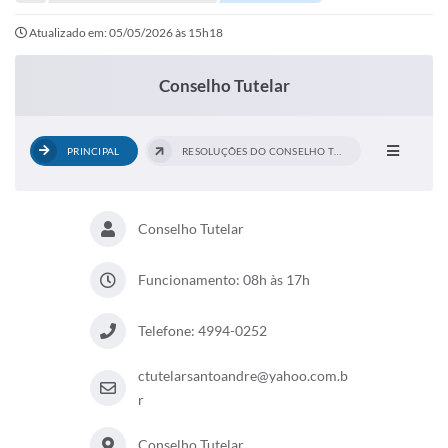
Portal de Serviços
Atualizado em: 05/05/2026 às 15h18
Transparência
Ônibus
Conselho Tutelar
Consultar Processos
PRINCIPAL
RESOLUÇÕES DO CONSELHO TUTELAR
Contas Públicas
Contratos
Conselho Tutelar
Declaração de Rendimentos
Sabina
Funcionamento: 08h às 17h
Editais
Telefone: 4994-0252
Fale Conosco
ctutelarsantoandre@yahoo.com.b
FAQ - Perguntas Frequentes
r
Iluminação Pública
Conselho Tutelar