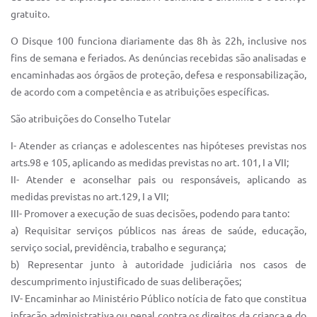
Sistema Colab
gratuito.
Autarquias
O Disque 100 funciona diariamente das 8h às 22h, inclusive nos
fins de semana e feriados. As denúncias recebidas são analisadas e
encaminhadas aos órgãos de proteção, defesa e responsabilização,
de acordo com a competência e as atribuições específicas.
São atribuições do Conselho Tutelar
I- Atender as crianças e adolescentes nas hipóteses previstas nos
arts.98 e 105, aplicando as medidas previstas no art. 101, I a VII;
II- Atender e aconselhar pais ou responsáveis, aplicando as
medidas previstas no art.129, I a VII;
III- Promover a execução de suas decisões, podendo para tanto:
a) Requisitar serviços públicos nas áreas de saúde, educação,
serviço social, previdência, trabalho e segurança;
b) Representar junto à autoridade judiciária nos casos de
descumprimento injustificado de suas deliberações;
IV- Encaminhar ao Ministério Público notícia de fato que constitua
infração administrativa ou penal contra os direitos da criança e do