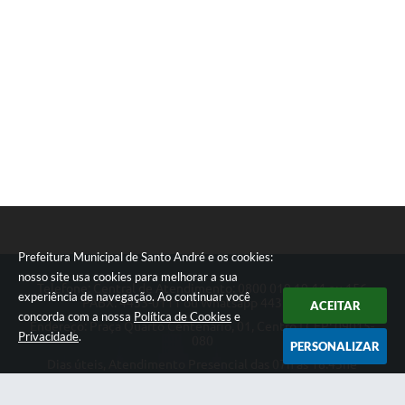
Prefeitura Municipal de Santo André e os cookies:
nosso site usa cookies para melhorar a sua
Telefone: Central de Atendimento: 0800 019 19 44 ou 156
experiência de navegação. Ao continuar você
PABX: 4433-0111 ou Whatsapp 4433-0123
ACEITAR
concorda com a nossa
Política de Cookies
e
Endereço: Praça Quarto Centenário, 01, Centro | CEP: 09015-
Privacidade
.
080
PERSONALIZAR
Dias úteis, Atendimento Presencial das 07h as 18:45he
Telefônico das 08h as 17:00h.
CNPJ: 46.522.942/0001-30