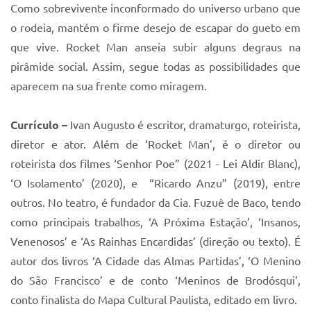
Sistema Colab
Como sobrevivente inconformado do universo urbano que
o rodeia, mantém o firme desejo de escapar do gueto em
Autarquias
que vive. Rocket Man anseia subir alguns degraus na
pirâmide social. Assim, segue todas as possibilidades que
aparecem na sua frente como miragem.
Currículo –
Ivan Augusto é escritor, dramaturgo, roteirista,
diretor e ator. Além de ‘Rocket Man’, é o diretor ou
roteirista dos filmes ‘Senhor Poe” (2021 - Lei Aldir Blanc),
‘O Isolamento’ (2020), e “Ricardo Anzu” (2019), entre
outros. No teatro, é fundador da Cia. Fuzuê de Baco, tendo
como principais trabalhos, ‘A Próxima Estação’, ‘Insanos,
Venenosos’ e ‘As Rainhas Encardidas’ (direção ou texto). É
autor dos livros ‘A Cidade das Almas Partidas’, ‘O Menino
do São Francisco’ e de conto ‘Meninos de Brodósqui’,
conto finalista do Mapa Cultural Paulista, editado em livro.