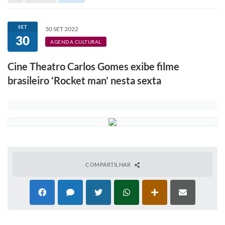
Portal de Serviços
Transparência
SET
30 SET 2022
30
Ônibus
AGENDA CULTURAL
Consultar Processos
Cine Theatro Carlos Gomes exibe filme
brasileiro ‘Rocket man’ nesta sexta
Contas Públicas
Contratos
Declaração de Rendimentos
Sabina
Editais
COMPARTILHAR
Fale Conosco
FAQ - Perguntas Frequentes
Iluminação Pública