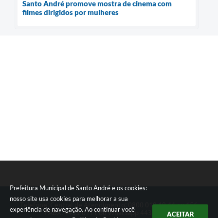
Santo André promove mostra de cinema com
filmes dirigidos por mulheres
Prefeitura Municipal de Santo André e os cookies:
nosso site usa cookies para melhorar a sua
Telefone: Central de Atendimento: 0800 019 19 44 ou 156
experiência de navegação. Ao continuar você
PABX: 4433-0111 ou Whatsapp 4433-0123
ACEITAR