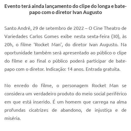
Evento terá ainda lançamento do clipe do longa e bate-
IPTU 2025
papo com o diretor Ivan Augusto
Legislação
Santo André, 29 de setembro de 2022 – O Cine Theatro de
Lei de acesso à informação
Variedades Carlos Gomes exibe nesta sexta-feira (30), às
Lista de Comorbidades
20h, o filme ‘Rocket Man’, do diretor Ivan Augusto. Na
oportunidade também será apresentado ao público o clipe
Mobilidade Urbana Sustentável
do filme e ao final o público poderá participar de bate-
Ouvidoria da Cidade
papo com o diretor. Indicação: 14 anos. Entrada gratuita.
Passe Escolar
No enredo do filme, o personagem Rocket Man se
Parque Escola
considera um verdadeiro produto do meio social periférico
Portal da Educação
em que está inserido. É um homem que carrega na alma
profundas cicatrizes de abandono, de injustiça e de
Quadra Fiscal
miséria.
SIC