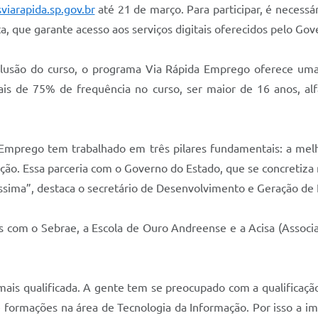
iarapida.sp.gov.br
até 21 de março. Para participar, é necessá
ta, que garante acesso aos serviços digitais oferecidos pelo Go
clusão do curso, o programa Via Rápida Emprego oferece uma
is de 75% de frequência no curso, ser maior de 16 anos, alf
Emprego tem trabalhado em três pilares fundamentais: a melh
ação. Essa parceria com o Governo do Estado, que se concretiza
íssima”, destaca o secretário de Desenvolvimento e Geração d
s com o Sebrae, a Escola de Ouro Andreense e a Acisa (Associa
 mais qualificada. A gente tem se preocupado com a qualificaç
é formações na área de Tecnologia da Informação. Por isso a im