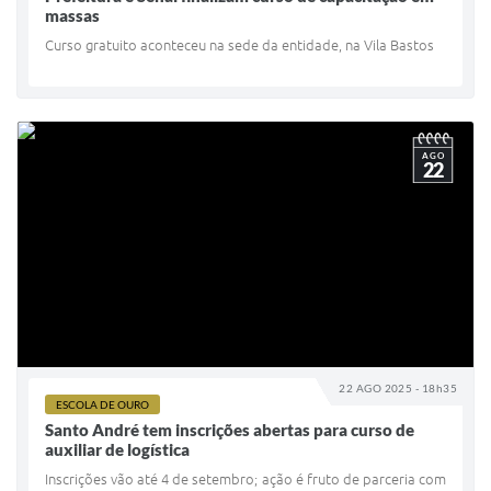
Sistema Colab
massas
Curso gratuito aconteceu na sede da entidade, na Vila Bastos
Autarquias
AGO
22
22 AGO 2025 - 18h35
ESCOLA DE OURO
Santo André tem inscrições abertas para curso de
auxiliar de logística
Inscrições vão até 4 de setembro; ação é fruto de parceria com