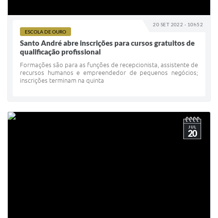
20 SET 2022 - 10h52
ESCOLA DE OURO
Santo André abre inscrições para cursos gratuitos de
qualificação profissional
Formações são para as funções de recepcionista, assistente de
recursos humanos e empreendedor de pequenos negócios;
inscrições terminam na quinta
JUL
20