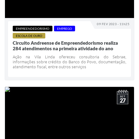
09 FEV 2023 - 11h25
EMPREENDEDORISMO
EMPREGO
ESCOLA DE OURO
Circuito Andreense de Empreendedorismo realiza
284 atendimentos na primeira atividade do ano
Ação na Vila Linda ofereceu consultoria do Sebrae,
informações sobre crédito do Banco do Povo, documentação,
atendimento fiscal, entre outros serviços
SET
27