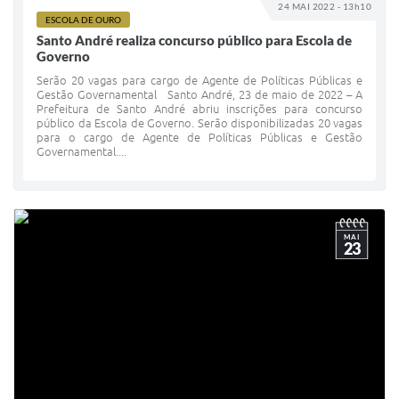
24 MAI 2022 - 13h10
ESCOLA DE OURO
Santo André realiza concurso público para Escola de
Governo
Serão 20 vagas para cargo de Agente de Políticas Públicas e
Gestão Governamental Santo André, 23 de maio de 2022 – A
Prefeitura de Santo André abriu inscrições para concurso
público da Escola de Governo. Serão disponibilizadas 20 vagas
para o cargo de Agente de Políticas Públicas e Gestão
Governamental....
MAI
23