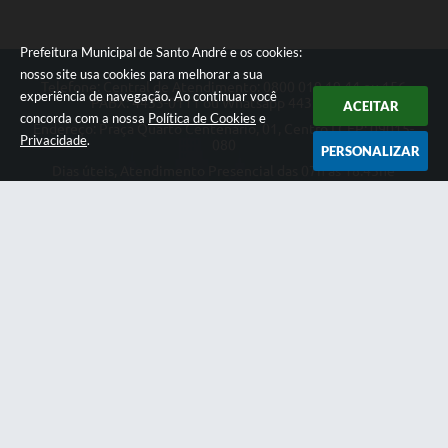
Prefeitura Municipal de Santo André e os cookies:
nosso site usa cookies para melhorar a sua
Telefone: Central de Atendimento: 0800 019 19 44 ou 156
experiência de navegação. Ao continuar você
PABX: 4433-0111 ou Whatsapp 4433-0123
ACEITAR
concorda com a nossa
Política de Cookies
e
Endereço: Praça Quarto Centenário, 01, Centro | CEP: 09015-
Privacidade
.
080
PERSONALIZAR
Dias úteis, Atendimento Presencial das 07h as 18:45he
Telefônico das 08h as 17:00h.
CNPJ: 46.522.942/0001-30
Prefeitura Municipal de Santo André
Versão do Sistema:
3.5.3 - 19/06/2026
Portal atualizado em:
07/08/2026 18:49
Dados Abertos
Copyright Instar - 2006-2026. Todos os direitos reservados -
Instar Tecnologia