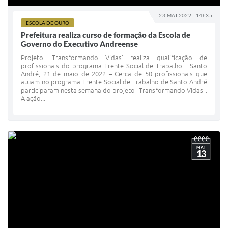
23 MAI 2022 - 14h35
ESCOLA DE OURO
Prefeitura realiza curso de formação da Escola de
Governo do Executivo Andreense
Projeto 'Transformando Vidas' realiza qualificação de
profissionais do programa Frente Social de Trabalho Santo
André, 21 de maio de 2022 – Cerca de 50 profissionais que
atuam no programa Frente Social de Trabalho de Santo André
participaram nesta semana do projeto "Transformando Vidas".
A ação...
MAI
13