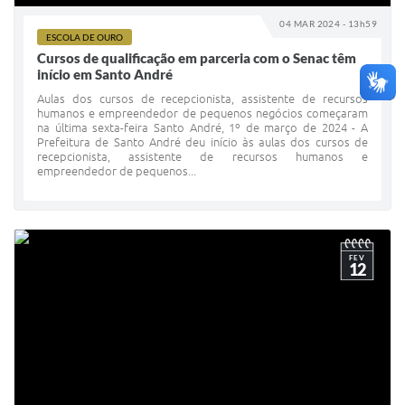
04 MAR 2024 - 13h59
ESCOLA DE OURO
Cursos de qualificação em parceria com o Senac têm
início em Santo André
Aulas dos cursos de recepcionista, assistente de recursos
humanos e empreendedor de pequenos negócios começaram
na última sexta-feira Santo André, 1º de março de 2024 - A
Prefeitura de Santo André deu início às aulas dos cursos de
recepcionista, assistente de recursos humanos e
empreendedor de pequenos...
FEV
12