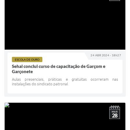
24 ABR 2024 - 18h27
ESCOLA DE OURO
Sehal conclui curso de capacitação de Garçom e
Garçonete
Aulas presenciais, práticas e gratuitas ocorreram nas
instalações do sindicato patronal
MAR
28