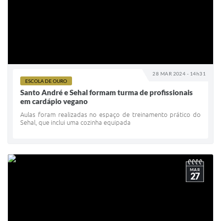
28 MAR 2024 - 14h31
ESCOLA DE OURO
Santo André e Sehal formam turma de profissionais
em cardápio vegano
Aulas foram realizadas no espaço de treinamento prático do
Sehal, que inclui uma cozinha equipada
MAR
27