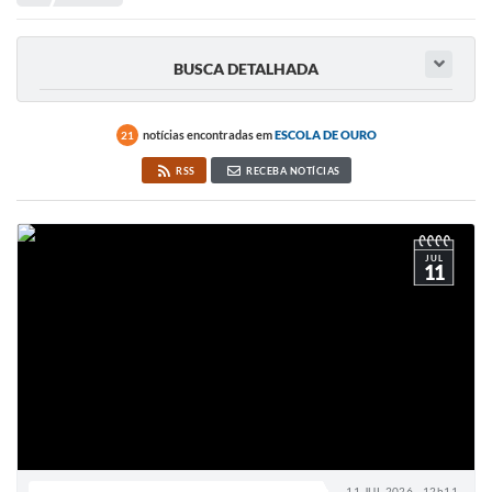
Portal de Serviços
Transparência
BUSCA DETALHADA
Ônibus
Consultar Processos
notícias encontradas em
ESCOLA DE OURO
21
RSS
RECEBA NOTÍCIAS
Contas Públicas
Contratos
JUL
Declaração de Rendimentos
11
Sabina
Editais
Fale Conosco
FAQ - Perguntas Frequentes
Iluminação Pública
11 JUL 2026 - 12h11