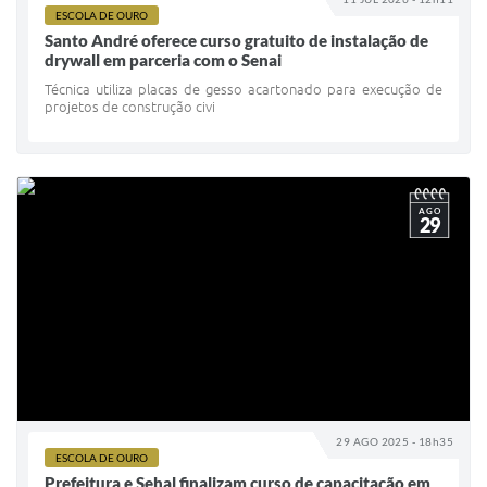
ESCOLA DE OURO
IPTU 2025
Santo André oferece curso gratuito de instalação de
drywall em parceria com o Senai
Legislação
Técnica utiliza placas de gesso acartonado para execução de
projetos de construção civi
Lei de acesso à informação
Lista de Comorbidades
Mobilidade Urbana Sustentável
AGO
29
Ouvidoria da Cidade
Passe Escolar
Parque Escola
Portal da Educação
Quadra Fiscal
29 AGO 2025 - 18h35
SIC
ESCOLA DE OURO
Prefeitura e Sehal finalizam curso de capacitação em