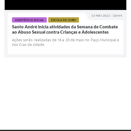
13 MAI 2022 - 10h44
ASSISTÊNCIA SOCIAL
ESCOLA DE OURO
Santo André inicia atividades da Semana de Combate
ao Abuso Sexual contra Crianças e Adolescentes
Ações serão realizadas de 16 a 20 de maio no Paço Municipal e
nos Cras da cidade