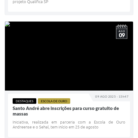
projeto Qualifica SP
AGO
09
09 AGO 2025 - 15h47
DESTAQUES
ESCOLA DE OURO
Santo André abre inscrições para curso gratuito de
massas
Iniciativa, realizada em parceria com a Escola de Ouro
Andreense e o Sehal, tem início em 25 de agosto