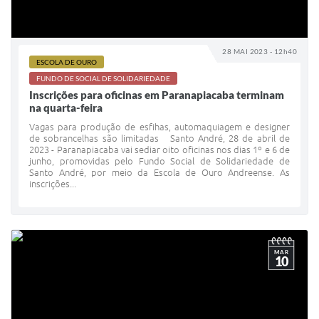
28 MAI 2023 - 12h40
ESCOLA DE OURO
FUNDO DE SOCIAL DE SOLIDARIEDADE
Inscrições para oficinas em Paranapiacaba terminam
na quarta-feira
Vagas para produção de esfihas, automaquiagem e designer
de sobrancelhas são limitadas Santo André, 28 de abril de
2023 - Paranapiacaba vai sediar oito oficinas nos dias 1º e 6 de
junho, promovidas pelo Fundo Social de Solidariedade de
Santo André, por meio da Escola de Ouro Andreense. As
inscrições...
MAR
10