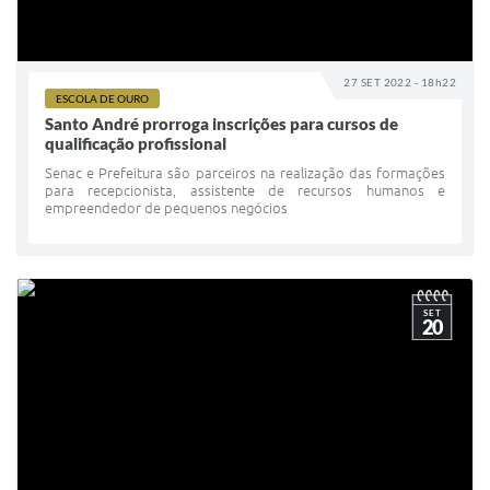
27 SET 2022 - 18h22
ESCOLA DE OURO
Santo André prorroga inscrições para cursos de
qualificação profissional
Senac e Prefeitura são parceiros na realização das formações
para recepcionista, assistente de recursos humanos e
empreendedor de pequenos negócios
SET
20