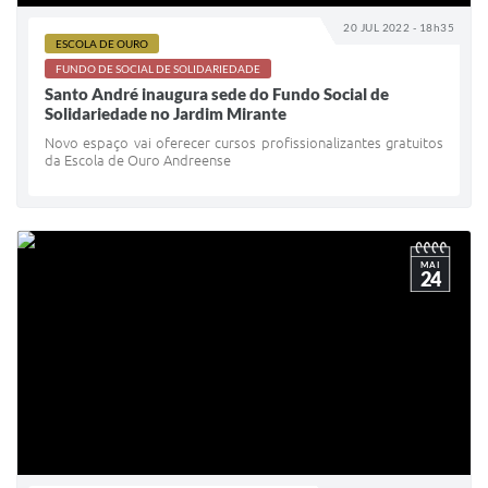
20 JUL 2022 - 18h35
ESCOLA DE OURO
FUNDO DE SOCIAL DE SOLIDARIEDADE
Santo André inaugura sede do Fundo Social de
Solidariedade no Jardim Mirante
Novo espaço vai oferecer cursos profissionalizantes gratuitos
da Escola de Ouro Andreense
MAI
24