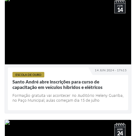
JUN
14
14 JUN 2024 - 17h15
ESCOLA DE OURO
Santo André abre inscrições para curso de
capacitação em veículos híbridos e elétricos
Formação gratuita vai acontecer no Auditório Heleny Guariba,
no Paço Municipal; aulas começam dia 15 de julho
ABR
24