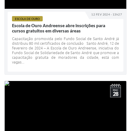
12 FEV 2024 - 13h27
ESCOLA DE OURO
Escola de Ouro Andreense abre inscrições para
cursos gratuitos em diversas áreas
Capacitação promovida pelo Fundo Social de Santo André já
distribuiu 80 mil certificados de conclusão Santo André, 12 de
fevereiro de 2024 – A Escola de Ouro Andreense, iniciativa do
Fundo Social de Solidariedade de Santo André que promove a
capacitação gratuita de moradores da cidade, está com
vagas...
MAI
28