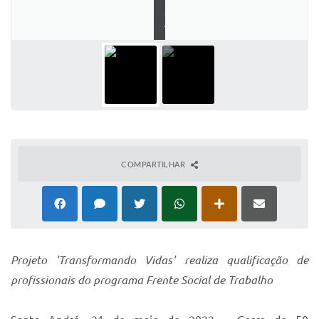
P
S
IPTU 2025
A
Legislação
Lei de acesso à informação
Lista de Comorbidades
Mobilidade Urbana Sustentável
Ouvidoria da Cidade
COMPARTILHAR
Passe Escolar
Parque Escola
Portal da Educação
Projeto 'Transformando Vidas' realiza qualificação de
Quadra Fiscal
profissionais do programa Frente Social de Trabalho
SIC