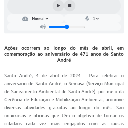
IPTU 2025
Legislação
Lei de acesso à informação
Lista de Comorbidades
Ações ocorrem ao longo do mês de abril, em
Mobilidade Urbana Sustentável
comemoração ao aniversário de 471 anos de Santo
André
Ouvidoria da Cidade
Passe Escolar
Santo André, 4 de abril de 2024 – Para celebrar o
aniversário de Santo André, o Semasa (Serviço Municipal
Parque Escola
de Saneamento Ambiental de Santo André), por meio da
Portal da Educação
Gerência de Educação e Mobilização Ambiental, promove
diversas atividades gratuitas ao longo do mês. São
Quadra Fiscal
minicursos e oficinas que têm o objetivo de tornar os
SIC
cidadãos cada vez mais engajados com as causas