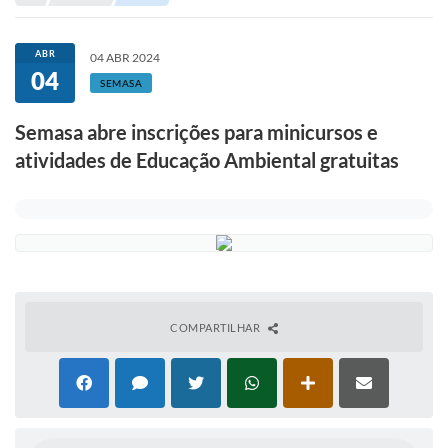
Portal de Serviços
Transparência
ABR
04 ABR 2024
04
Ônibus
SEMASA
Consultar Processos
Semasa abre inscrições para minicursos e
atividades de Educação Ambiental gratuitas
Contas Públicas
Contratos
Declaração de Rendimentos
Sabina
Editais
COMPARTILHAR
Fale Conosco
FAQ - Perguntas Frequentes
Iluminação Pública