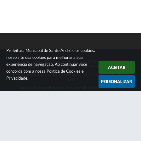
Prefeitura Municipal de Santo André e os cookies:
nosso site usa cookies para melhorar a sua
Telefone: Central de Atendimento: 0800 019 19 44 ou 156
experiência de navegação. Ao continuar você
PABX: 4433-0111 ou Whatsapp 4433-0123
ACEITAR
concorda com a nossa
Política de Cookies
e
Endereço: Praça Quarto Centenário, 01, Centro | CEP: 09015-
Privacidade
.
080
PERSONALIZAR
Dias úteis, Atendimento Presencial das 07h as 18:45he
Telefônico das 08h as 17:00h.
CNPJ: 46.522.942/0001-30
Prefeitura Municipal de Santo André
Versão do Sistema:
3.5.3 - 19/06/2026
Portal atualizado em:
07/08/2026 18:49
Dados Abertos