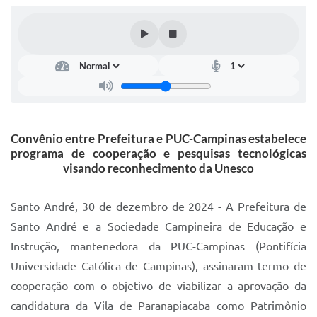
IPTU 2025
Legislação
Lei de acesso à informação
Lista de Comorbidades
Mobilidade Urbana Sustentável
Convênio entre Prefeitura e PUC-Campinas estabelece
programa de cooperação e pesquisas tecnológicas
Ouvidoria da Cidade
visando reconhecimento da Unesco
Passe Escolar
Santo André, 30 de dezembro de 2024 - A Prefeitura de
Parque Escola
Santo André e a Sociedade Campineira de Educação e
Portal da Educação
Instrução, mantenedora da PUC-Campinas (Pontifícia
Universidade Católica de Campinas), assinaram termo de
Quadra Fiscal
cooperação com o objetivo de viabilizar a aprovação da
SIC
candidatura da Vila de Paranapiacaba como Patrimônio