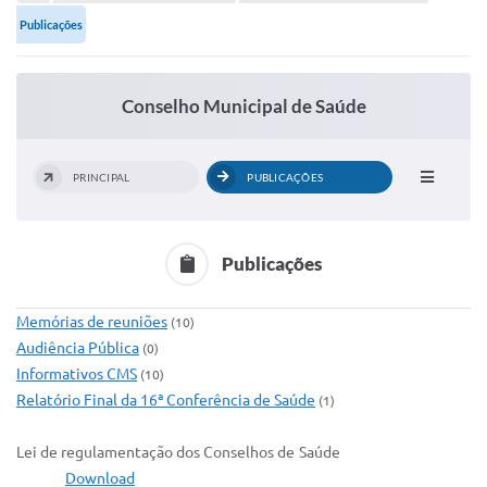
Portal de Serviços
Publicações
Transparência
Ônibus
Conselho Municipal de Saúde
Consultar Processos
Contas Públicas
PRINCIPAL
PUBLICAÇÕES
Contratos
Declaração de Rendimentos
Publicações
Sabina
Memórias de reuniões
(10)
Editais
Audiência Pública
(0)
Informativos CMS
(10)
Fale Conosco
Relatório Final da 16ª Conferência de Saúde
(1)
FAQ - Perguntas Frequentes
Lei de regulamentação dos Conselhos de Saúde
Iluminação Pública
Download