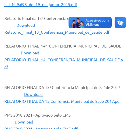
Lei_N_9.698_de_19_de_junho_2015.pdf
IPTU 2025
Relatório Final da 13ª Conferência de Saúde
Legislação
Download
Lei de acesso à informação
Relatorio_Final_13_Conferencia_Municipal_de_Saude.pdf
Lista de Comorbidades
RELATORIO_FINAL_14ª_CONFERENCIA_MUNICIPAL_DE_SAUDE
Mobilidade Urbana Sustentável
Download
RELATORIO_FINAL_14_CONFERENCIA_MUNICIPAL_DE_SAUDE.p
Ouvidoria da Cidade
df
Passe Escolar
Parque Escola
RELATORIO FINAL DA 15ª Conferência Municipal de Saúde 2017
Download
Portal da Educação
RELATORIO FINAL DA 15 Conferncia Municipal de Sade 2017.pdf
Quadra Fiscal
PMS 2018 2021 - Aprovado pelo CMS
SIC
Download