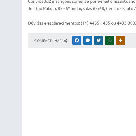
Convidados: inscrições somente por e-mail cmssantoandr
Justino Paixão, 85 - 6º andar, salas 65/68, Centro - Santo
Dúvidas e esclarecimentos: (11) 4435-1435 ou 4433-300
COMPARTILHAR
FACEBOOK
MESSENGER
TWITTER
WHATSAPP
OUTRAS