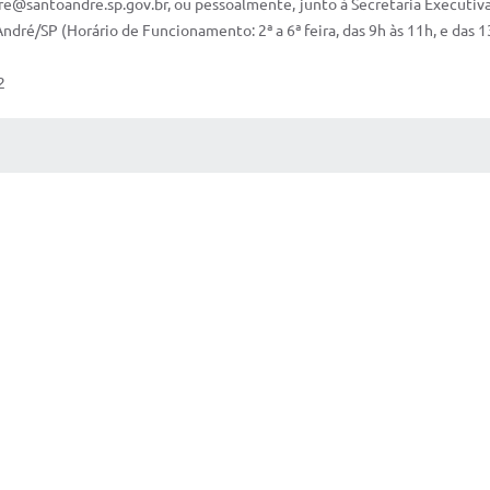
e@santoandre.sp.gov.br, ou pessoalmente, junto à Secretaria Executiva
 André/SP (Horário de Funcionamento: 2ª a 6ª feira, das 9h às 11h, e das 1
2
 MÍDIAS